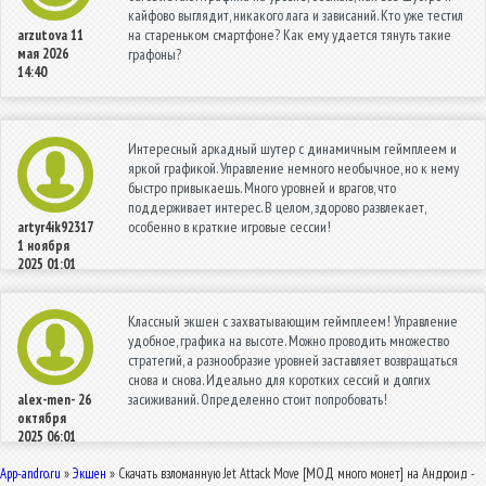
кайфово выглядит, никакого лага и зависаний. Кто уже тестил
на стареньком смартфоне? Как ему удается тянуть такие
arzutova
11
мая 2026
графоны?
14:40
Интересный аркадный шутер с динамичным геймплеем и
яркой графикой. Управление немного необычное, но к нему
быстро привыкаешь. Много уровней и врагов, что
поддерживает интерес. В целом, здорово развлекает,
особенно в краткие игровые сессии!
artyr4ik92317
1 ноября
2025 01:01
Классный экшен с захватывающим геймплеем! Управление
удобное, графика на высоте. Можно проводить множество
стратегий, а разнообразие уровней заставляет возвращаться
снова и снова. Идеально для коротких сессий и долгих
засиживаний. Определенно стоит попробовать!
alex-men-
26
октября
2025 06:01
App-andro.ru
»
Экшен
» Скачать взломанную Jet Attack Move [МОД много монет] на Андроид -