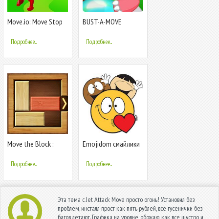
Move.io: Move Stop
BUST-A-MOVE
Move - Stickman
JOURNEY
Crowd 3D
Подробнее...
Подробнее...
Move the Block :
Emojidom смайлики
Slide Puzzle
для ВК, смайлы
Инстаграм, Вайбер
Подробнее...
Подробнее...
Эта тема с Jet Attack Move просто огонь! Установил без
проблем, инсталл прост как пять рублей, все гусенички без
багов летают. Графика на уровне, обожаю, как все шустро и