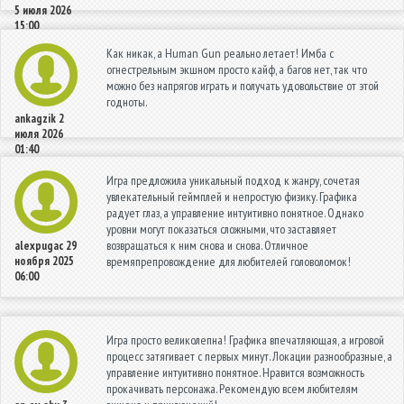
5 июля 2026
15:00
Как никак, а Human Gun реально летает! Имба с
огнестрельным экшном просто кайф, а багов нет, так что
можно без напрягов играть и получать удовольствие от этой
годноты.
ankagzik
2
июля 2026
01:40
Игра предложила уникальный подход к жанру, сочетая
увлекательный геймплей и непростую физику. Графика
радует глаз, а управление интуитивно понятное. Однако
уровни могут показаться сложными, что заставляет
возвращаться к ним снова и снова. Отличное
alexpugac
29
ноября 2025
времяпрепровождение для любителей головоломок!
06:00
Игра просто великолепна! Графика впечатляющая, а игровой
процесс затягивает с первых минут. Локации разнообразные, а
управление интуитивно понятное. Нравится возможность
прокачивать персонажа. Рекомендую всем любителям