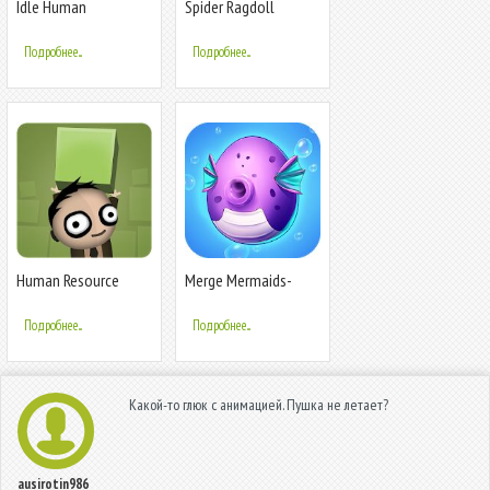
Idle Human
Spider Ragdoll
Playground: Iron
Human
Подробнее...
Подробнее...
Human Resource
Merge Mermaids-
Machine
design home&create
magic fish life.
Подробнее...
Подробнее...
Какой-то глюк с анимацией. Пушка не летает?
ausirotin986