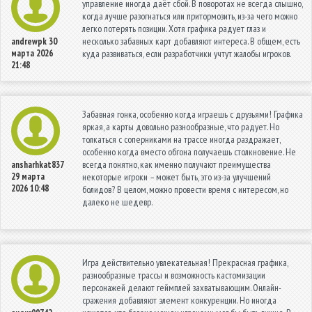
управление иногда даёт сбой. В поворотах не всегда слышно,
когда лучше разогнаться или притормозить, из-за чего можно
легко потерять позиции. Хотя графика радует глаз и
несколько забавных карт добавляют интереса. В общем, есть
andrewpk
30
марта 2026
куда развиваться, если разработчики учтут жалобы игроков.
21:48
Забавная гонка, особенно когда играешь с друзьями! Графика
яркая, а карты довольно разнообразные, что радует. Но
толкаться с соперниками на трассе иногда раздражает,
особенно когда вместо обгона получаешь столкновение. Не
всегда понятно, как именно получают преимущества
ansharhkat837
29 марта
некоторые игроки – может быть, это из-за улучшений
2026 10:48
болидов? В целом, можно провести время с интересом, но
далеко не шедевр.
Игра действительно увлекательная! Прекрасная графика,
разнообразные трассы и возможность кастомизации
персонажей делают геймплей захватывающим. Онлайн-
сражения добавляют элемент конкуренции. Но иногда