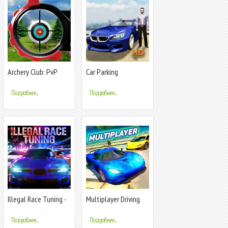
Archery Club: PvP
Car Parking
Multiplayer
Multiplayer
Подробнее...
Подробнее...
Illegal Race Tuning -
Multiplayer Driving
Real car racing
Simulator
multiplayer
Подробнее...
Подробнее...