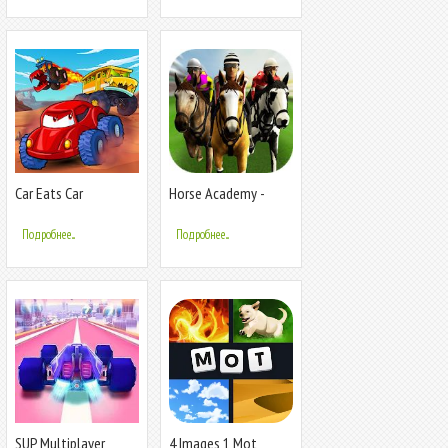
Car Eats Car
Horse Academy -
Multiplayer Racing
Multiplayer Horse
Racing Game!
Подробнее...
Подробнее...
SUP Multiplayer
4 Images 1 Mot