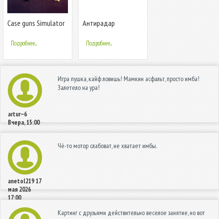
Case guns Simulator
Антирадар
Standoff 2
Radarbot: Радар-
детектор и
Подробнее...
Подробнее...
спидометр
Игра пушка, кайф ловишь! Мамкин асфальт, просто имба!
Залетело на ура!
artur--6
Вчера, 15:00
Чё-то мотор слабоват, не хватает имбы.
anetol219
17
мая 2026
17:00
Картинг с друзьями действительно веселое занятие, но вот