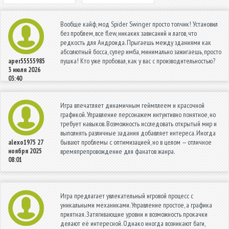
Вообще кайф, мод Spider Swinger просто топчик! Установил
без проблем, все flew, никаких зависаний и лагов, что
редкость для Андроида. Прыгаешь между зданиями как
абсолютный босса, супер имба, минимально зажигаешь, просто
пушка! Кто уже пробовал, как у вас с производительностью?
aper55555985
3 июля 2026
03:40
Игра впечатляет динамичным геймплеем и красочной
графикой. Управление персонажем интуитивно понятное, но
требует навыков. Возможность исследовать открытый мир и
выполнять различные задания добавляет интереса. Иногда
бывают проблемы с оптимизацией, но в целом — отличное
alexo1975
27
ноября 2025
времяпрепровождение для фанатов жанра.
08:01
Игра предлагает увлекательный игровой процесс с
уникальными механиками. Управление простое, а графика
приятная. Затягивающие уровни и возможность прокачки
делают её интересной. Однако иногда возникают баги,