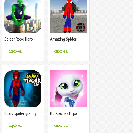
Spider Rope Hero -
Amazing Spider-
Gangster Crime City
StickMan Rope Hero
Gangstar Crime
Подробнее...
Подробнее...
Scary spider granny
Bu Кролик Игра
teacher: horror Game
питомцы уход
Mods 2020
Подробнее...
Подробнее...