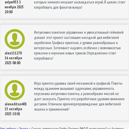
которые немного мешают наслаждаться игрой. В целом, стоит
avlym953
3
ноября 2025
попробовать для фанатов жанра!
20:00
Интуитивно понятное управление и увлекательный геймплей
делают этот проект настоящим находкой для любителей
акробатики. Графика приятная, а уровни разнообразные и
интересные. Затягивает надолго, особенно с возможностью
прокачки и изучения новых трюков. Определенно стоит
alex111270
16 октября
попробовать!
2025 08:00
Игра приятно удивила своей механикой и графикой. Полеты
между зданиями вызывают адреналин, управляемость
персонажа интуитивно понятна, а разнообразие миссий не
дает заскучать. Приятно, что разработчики уделили внимание
деталям. Отличное времяпрепровождение для любителей
alexediton401
15 октября
экшена и приключений!
2025 10:01
App-andro.ru
»
Экшен
» Скачать взломанную Spider Swinger [МОД много монет] на Андроид -