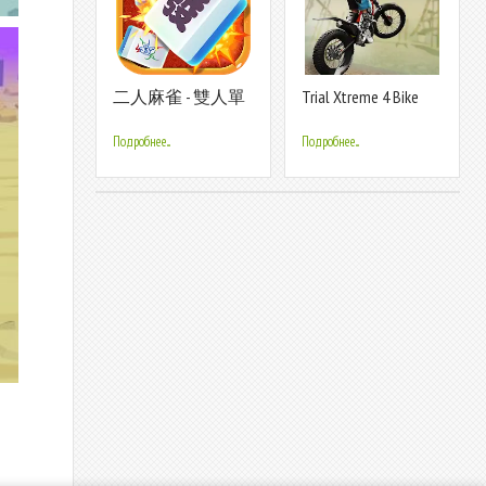
二人麻雀 - 雙人單
Trial Xtreme 4 Bike
機麻將遊戲，雀聖
Racing
就係你
Подробнее...
Подробнее...