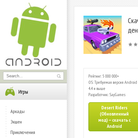
Ска
ден
Рейтинг: 5 000 000+
OS: Требуемая версия Android 
4.4 и выше
Игры
Разработчик: SayGames
Desert Riders
Аркады
(Обновленный
мод) — скачать с
Экшен
Android
Приключения