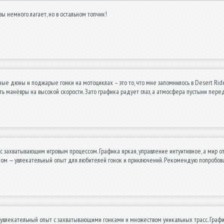
вы немного лагает, но в остальном топчик!
е дюны и поджарые гонки на мотоциклах – это то, что мне запомнилось в Desert Ride
ь манёвры на высокой скорости. Зато графика радует глаз, а атмосфера пустыни переда
с захватывающим игровым процессом. Графика яркая, управление интуитивное, а мир 
елом — увлекательный опыт для любителей гонок и приключений. Рекомендую попробов
увлекательный опыт с захватывающими гонками и множеством уникальных трасс. Графи