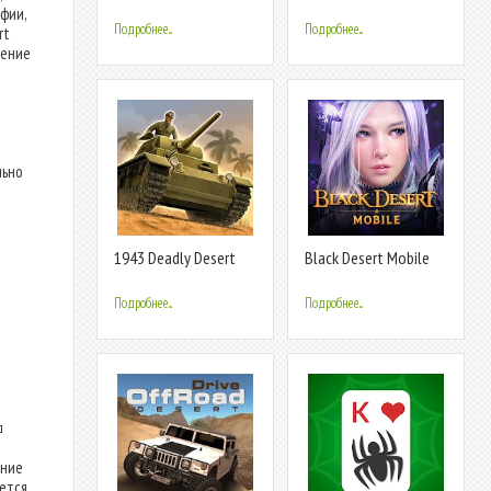
стройке
Desert Boy
фии,
Подробнее...
Подробнее...
rt
нение
льно
1943 Deadly Desert
Black Desert Mobile
Подробнее...
Подробнее...
д
ение
ается