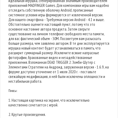
идеальная игрушка, сгенерированная значимым производителем
приложений MADFINGER Games. Для компоновки игры вам надобно
отследить собственную оболочку Android, прописанные
системное условия игры формируются от извлеченной версии.
Для вашего смартфона - Требуемая версия Android - 4.1 и выше.
Обстоятельно оцените настоящий пункт, потому что это
основное настояние автора продукта. Затем сверьте
существование на личном телефоне свободного места памяти,
для вас фактический объем - 30M. Посоветуем вам разыскать
больше размера, чем заявлено автором. В те дни эксплуатируется
игрушка новый контент будет устанавливаться в память, что
расширит суммарный размер. Исключите всякие напрасные
фотографии, бракованные видео и незадействованные
приложения. Взломанная DEAD TRIGGER 2: Зомби-Шутер с
Элементами Стратегии на Андроид, загруженная версия - 1.6.9, на
форуме доступно уточнение от 1 июля 2020 г. - поставьте
свежайшую модификацию, в ней были исключены оплошности и
нестабильная работа.
Плюсы:
1. Настоящая картинка на экране, что исключительно
качественно сочетается с игрой.
2. Крутые произведения.