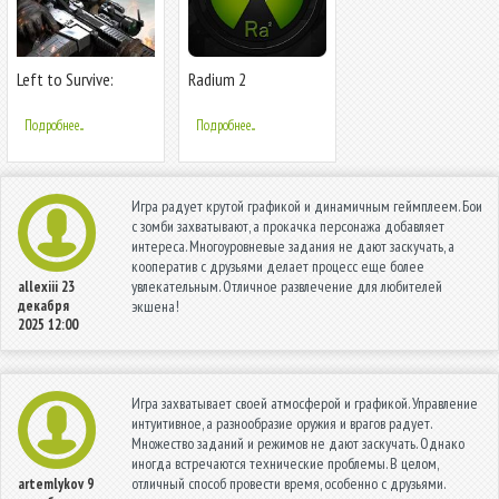
Left to Survive:
Radium 2
Зомби Шутер на
выживание
Подробнее...
Подробнее...
Игра радует крутой графикой и динамичным геймплеем. Бои
с зомби захватывают, а прокачка персонажа добавляет
интереса. Многоуровневые задания не дают заскучать, а
кооператив с друзьями делает процесс еще более
увлекательным. Отличное развлечение для любителей
allexiii
23
декабря
экшена!
2025 12:00
Игра захватывает своей атмосферой и графикой. Управление
интуитивное, а разнообразие оружия и врагов радует.
Множество заданий и режимов не дают заскучать. Однако
иногда встречаются технические проблемы. В целом,
отличный способ провести время, особенно с друзьями.
artemlykov
9