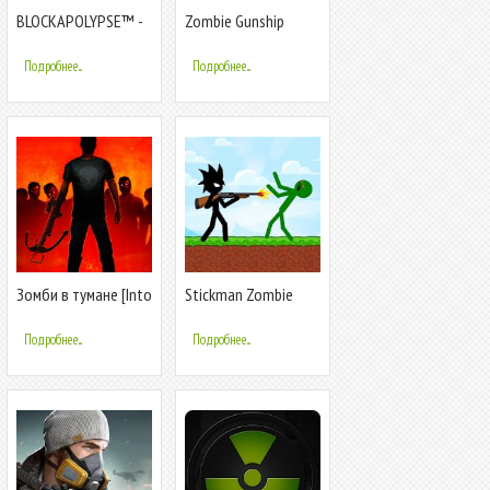
BLOCKAPOLYPSE™ -
Zombie Gunship
Зомби-шутер
Survival: вертолет
Зомби-Шутер
Подробнее...
Подробнее...
Зомби в тумане [Into
Stickman Zombie
the Dead]
Shooter: Зомби
шутер с человечком
Подробнее...
Подробнее...