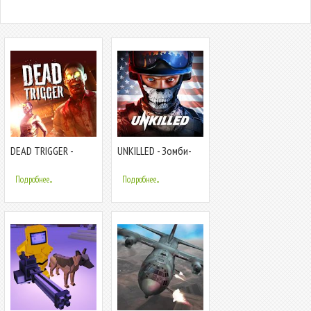
DEAD TRIGGER -
UNKILLED - Зомби-
Хоррор-шутер с
Шутер с Элементами
зомби
Стратегии
Подробнее...
Подробнее...