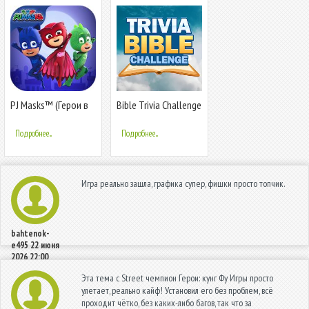
PJ Masks™ (Герои в
Bible Trivia Challenge
масках): Лунные
герои
Подробнее...
Подробнее...
Игра реально зашла, графика супер, фишки просто топчик.
bahtenok-
e495
22 июня
2026 22:00
Эта тема с Street чемпион Герои: кунг Фу Игры просто
улетает, реально кайф! Установил его без проблем, всё
проходит чётко, без каких-либо багов, так что за