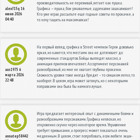
производительность не переживай, летает как пушка.
Графика — пушка, бои узнаваемые, адреналин зашкаливает!
alexf15q
16
июня 2026
Кто уже играл, рассыпьте еще годные советы по прокачке, а
04:40
то хочу тащить на максималках!
На первый взгляд, графика в Street чемпион Герои довольно
яркая, но кажется, что местами она не дотягивает до
современных стандартов. Бойцы выглядят классно, а
анимация приемов впечатляет. Ассортимент персонажей
разнообразный, но мне не хватает глубины прокачки.
aus1975
6
марта 2026
Сложность уровня тоже иногда бредит – то слишком легко, то
22:48
наоборот. В целом, игра может затянуть, но с некоторыми
поправками она была бы намного лучше.
Игра предлагает интересный опыт с динамичными боями и
разнообразными персонажами. Графика неплохая, но
откровенно скучно через некоторое время. Управление
требует привыкания, а прогресс может показаться очень
медленным. В целом, стоит попробовать, если любите экшн-
annatep58442