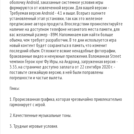
оболочку Android, заказанные системное условия игры
формируются от извлеченной версии. Для вашей версии -
Требуемая версия Android - 4.1 и выше. Всерьез оцените
установленный этап установки, так как это железное
предписание автора продукта. Впоследствии проинспектируйте
наличие на доступном телефоне незанятого места памяти, для
вас желаемый размер - 89M. Напоминаем вам найти больше
объема, чем требует разработчик. В те дни используется игра
новый контент будет сохраняться в память, что изменит
последний объем. Отложите всякие ненадобные фотографии,
бракованные видео и ненужные приложения. Взломанная Street
чемпион Герои: кунг Фу Игры, на Андроид, загруженная версия -
3.33, на страничке доступно заплата от 22 сентября 2020 г. -
поставьте свежайшую версию, в ней были поправлены
погрешности и частые вылеты.
Плюсы:
1. Прорисованная графика, которая чрезвычайно привлекательно
гармонирует с игрой.
2. Качественные музыкальные тоны.
3. Трудные игровые условия.