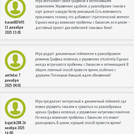
Игра впечатляет своей графикой и интенсивными
сражениями. Управление удобное, а разнообразие танков и
карт делает каждую битву уникальной. Есть возможность
прокачивать технику, что добавляет стратегический элемент.
Однако иногда возникают проблемы с балансом, но в целом –
baran007693
11 декабря
достойный проект для любителей танковых боев!
2025 13:01
Игра радует динамичным геймплеем и разнообразием
режимов. Графика неплохая, а управление intuitively. Однако
иногда встречаются проблемы с балансом и оптимизацией. В
общем, отличный способ провести время, особенно с
друзьями. Потенциал большой, ждем обновлений!
anthdaz
7
декабря
2025 04:01
Игра предлагает интересный и динамичный геймплей, где
можно управлять танками и сражаться на разнообразных
аренах. Графика неплохая, а управление интуитивно понятное.
Но иногда возникают проблемы с балансом, что может
разочаровать. В целом, хороший способ провести время!
bajutik288
26
ноября 2025
16:00