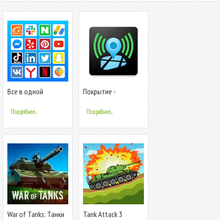
Все в одной
Покрытие -
социальной сети и
проверка сигналов
социальной сети
сети и Wi-Fi сети
Подробнее...
Подробнее...
War of Tanks: Танки
Tank Attack 3