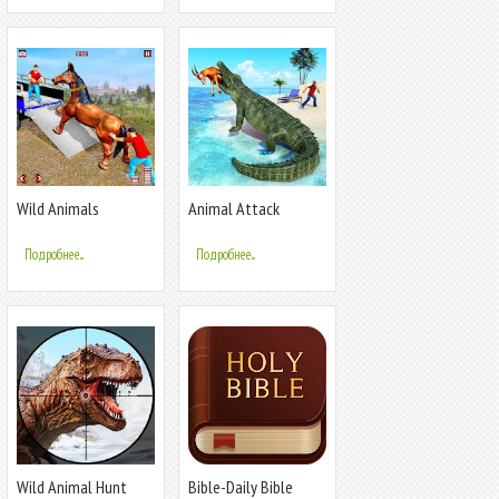
Wild Animals
Animal Attack
Transport
Simulator -Wild
Simulator:Animal
Hunting Games
Подробнее...
Подробнее...
Rescue Sim
Wild Animal Hunt
Bible-Daily Bible