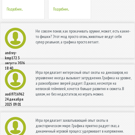
2020: Dino Hunting
Verse
Games
Подробнее...
Подробнее...
Не совсем понял, как прокачивать оружие, может, есть какие-
то фишки? Этот мод просто огонь, животные ведут себя
супер реальноп, а графика просто летает.
andrey-
kmp172
3
августа 2026
18:40
Игра предлагает интересный опыт охоты на динозавров, но
управление иногда вызывает затруднения. Графика на уровне,
а разнообразие зверей радует. Однако, несмотря на
неплохой геймплей, хочется больше развития и сюжета. В
целом, не без недостатков, но играть можно.
audi9716962
24 декабря
2025 09:01
Игра предлагает захватывающий опыт охоты в
доисторическом мире. Графика приятно радует глаз, а
динамичный игровой процесс удерживает в напряжении.