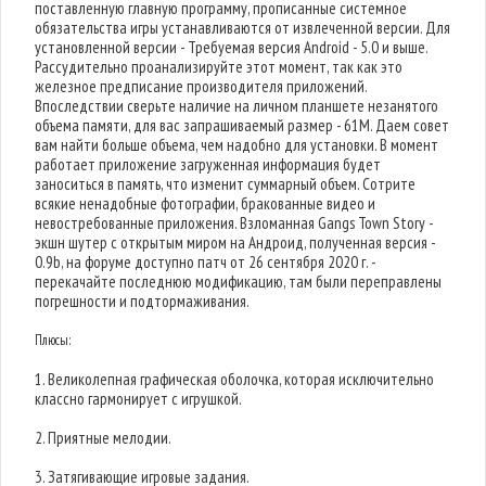
поставленную главную программу, прописанные системное
обязательства игры устанавливаются от извлеченной версии. Для
установленной версии - Требуемая версия Android - 5.0 и выше.
Рассудительно проанализируйте этот момент, так как это
железное предписание производителя приложений.
Впоследствии сверьте наличие на личном планшете незанятого
объема памяти, для вас запрашиваемый размер - 61M. Даем совет
вам найти больше объема, чем надобно для установки. В момент
работает приложение загруженная информация будет
заноситься в память, что изменит суммарный объем. Сотрите
всякие ненадобные фотографии, бракованные видео и
невостребованные приложения. Взломанная Gangs Town Story -
экшн шутер с открытым миром на Андроид, полученная версия -
0.9b, на форуме доступно патч от 26 сентября 2020 г. -
перекачайте последнюю модификацию, там были переправлены
погрешности и подтормаживания.
Плюсы:
1. Великолепная графическая оболочка, которая исключительно
классно гармонирует с игрушкой.
2. Приятные мелодии.
3. Затягивающие игровые задания.