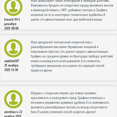
Игра захватывает своей атмосферой и свободой действий.
Возможность бродить по открытому городу, выполнять миссии
и взаимодействовать с NPC добавляет интереса. Графика
неплохая, но есть некоторые технические проблемы. В
целом, это увлекательный опыт для любителей жанра.
barash-94
3
декабря
2025 00:00
Игра предлагает интересный открытый мир с
разнообразными миссиями. Управление машиной и
персонажем простое, что делает процесс увлекательным.
Графика на среднем уровне, но благодаря свободе действий
можно наслаждаться исследованием. Есть моменты,
anyklim387
25 ноября
требующие улучшения, но в целом, это хороший способ
2025 15:01
провести время.
Игрушка с открытым миром, где можно проявить
креативность и исследовать город. Графика неплохая, а
механика управления довольно удобная. Есть возможность
выполнять разнообразные миссии, но иногда встречаются
баги. В целом, неплохой способ скоротать время!
averkina-o
22
ноября 2025