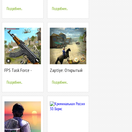
игры офлайн
Хоррор Шутер
Подробнее...
Подробнее...
FPS Task Force -
Zaptiye: Открытый
Новые бесплатные
мир экшн
Экшн-игры 2020
Подробнее...
Подробнее...