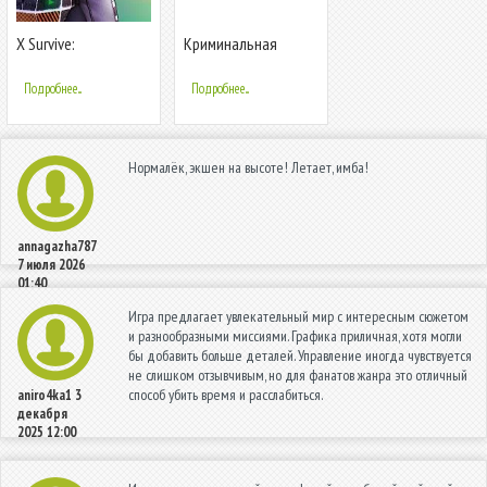
X Survive:
Криминальная
Строительная
Россия 3D. Борис
Песочница с
Подробнее...
Подробнее...
Открытым Миром
Нормалёк, экшен на высоте! Летает, имба!
annagazha787
7 июля 2026
01:40
Игра предлагает увлекательный мир с интересным сюжетом
и разнообразными миссиями. Графика приличная, хотя могли
бы добавить больше деталей. Управление иногда чувствуется
не слишком отзывчивым, но для фанатов жанра это отличный
способ убить время и расслабиться.
aniro4ka1
3
декабря
2025 12:00