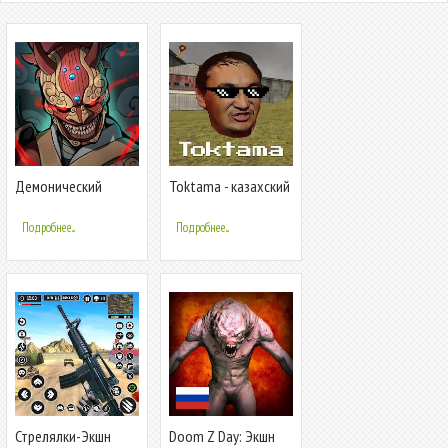
Демонический
Toktama - казахский
Клинок - Экшн РПГ
экшн
Подробнее...
Подробнее...
Стрелялки-Экшн
Doom Z Day: Экшн