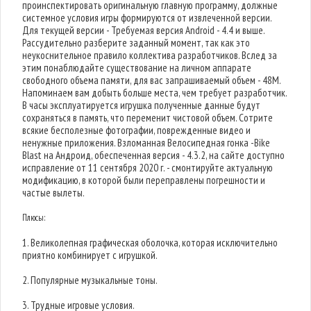
проинспектировать оригинальную главную программу, должные
системное условия игры формируются от извлеченной версии.
Для текущей версии - Требуемая версия Android - 4.4 и выше.
Рассудительно разберите заданный момент, так как это
неукоснительное правило коллектива разработчиков. Вслед за
этим понаблюдайте существование на личном аппарате
свободного объема памяти, для вас запрашиваемый объем - 48M.
Напоминаем вам добыть больше места, чем требует разработчик.
В часы эксплуатируется игрушка полученные данные будут
сохраняться в память, что переменит чистовой объем. Сотрите
всякие бесполезные фотографии, поврежденные видео и
ненужные приложения. Взломанная Велосипедная гонка -Bike
Blast на Андроид, обеспеченная версия - 4.3.2, на сайте доступно
исправление от 11 сентября 2020 г. - смонтируйте актуальную
модификацию, в которой были переправлены погрешности и
частые вылеты.
Плюсы:
1. Великолепная графическая оболочка, которая исключительно
приятно комбинирует с игрушкой.
2. Популярные музыкальные тоны.
3. Трудные игровые условия.