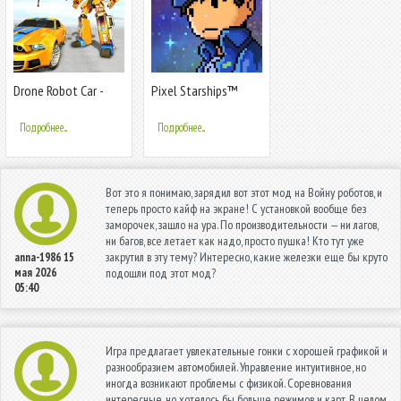
Drone Robot Car -
Pixel Starships™
Игры-трансформеры
для роботов
Подробнее...
Подробнее...
Вот это я понимаю, зарядил вот этот мод на Войну роботов, и
теперь просто кайф на экране! С установкой вообще без
заморочек, зашло на ура. По производительности — ни лагов,
ни багов, все летает как надо, просто пушка! Кто тут уже
закрутил в эту тему? Интересно, какие железки еще бы круто
anna-1986
15
мая 2026
подошли под этот мод?
05:40
Игра предлагает увлекательные гонки с хорошей графикой и
разнообразием автомобилей. Управление интуитивное, но
иногда возникают проблемы с физикой. Соревнования
интересные, но хотелось бы больше режимов и карт. В целом,