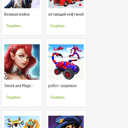
Великая война:
летающий нефтяной
европейская война
танкер робот
грузовик роботов
Подробнее...
Подробнее...
Sword and Magic -
робот-скорпион
Война за меч хаоса
монстр грузовик
(ММОРПГ)
делать игры
Подробнее...
Подробнее...
роботов