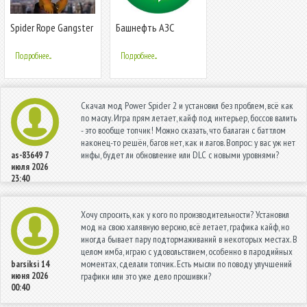
Spider Rope Gangster
Башнефть АЗС
Hero Vegas - Rope
Hero Game
Подробнее...
Подробнее...
Скачал мод Power Spider 2 и установил без проблем, всё как
по маслу. Игра прям летает, кайф под интерьер, боссов валить
- это вообще топчик! Можно сказать, что балаган с баттлом
наконец-то решён, багов нет, как и лагов. Вопрос: у вас уж нет
инфы, будет ли обновление или DLC с новыми уровнями?
as-83649
7
июля 2026
23:40
Хочу спросить, как у кого по производительности? Установил
мод на свою халявную версию, всё летает, графика кайф, но
иногда бывает пару подтормаживаний в некоторых местах. В
целом имба, играю с удовольствием, особенно в пародийных
моментах, сделали топчик. Есть мысли по поводу улучшений
barsiksi
14
июня 2026
графики или это уже дело прошивки?
00:40