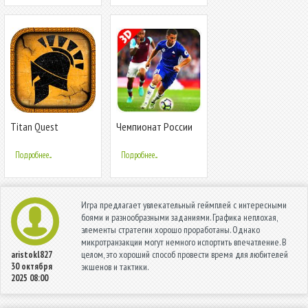
Titan Quest
Чемпионат России
по футболу 2018
года по футболу
Подробнее...
Подробнее...
Игра предлагает увлекательный геймплей с интересными
боями и разнообразными заданиями. Графика неплохая,
элементы стратегии хорошо проработаны. Однако
микротранзакции могут немного испортить впечатление. В
целом, это хороший способ провести время для любителей
aristokl827
30 октября
экшенов и тактики.
2025 08:00