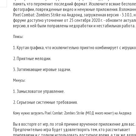
память, что переменит последний формат. Исключите всякие беспол
фотографии, поврежденные видео и ненужные приложения. Взломанн
Pixel Combat: Zombies Strike на Андроид, загруженная версия - 3.10.1, 
форуме доступно уточнение от 25 сентября 2020 г. - обновите актуа
версию, в ней были поправлены недоработки и нестабильная работа.
Плюсы:
1. Крутая графика, что исключительно приятно комбинирует с игрушко
2. Приятные мелодии.
3. Затягивающие игровые задачи.
Минусы:
1. Замысловатое управление.
2. Серьезные системные требования.
Кому нужно загрузить Pixel Combat: Zombies Strike (МОД много монет) на Андроид
Вы в восторге от игр, по этой причине врученное приложение для вас.
Предпочительно игра будет удовлетворять тем, кто рассчитывает
припеваючи и с толком использовать доступное время, а так же дел