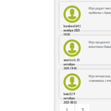
Игра радует пикс
проблемы с бала
barakoo164
1
ноября 2025
10:01
Игра предлагает 
желательно больш
anetta-lc
23
октября
2025 19:01
Игра интересная,
сталкиваюсь с ме
baks52
9
октября
2025 00:31
1
2