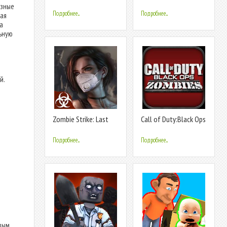
Gun Game
Survival (Выживание
езные
онлайн)
Подробнее...
Подробнее...
ая
на
льную
й.
Zombie Strike: Last
Call of Duty:Black Ops
War of Idle Battle
Zombies
(AFK RPG)
Подробнее...
Подробнее...
овым