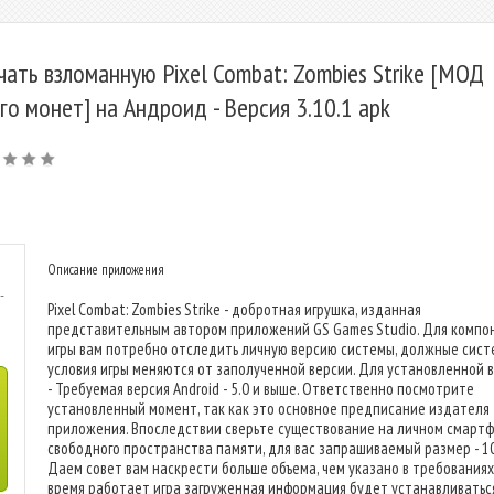
чать взломанную Pixel Combat: Zombies Strike [МОД
го монет] на Андроид - Версия 3.10.1 apk
Описание приложения
-
Pixel Combat: Zombies Strike - добротная игрушка, изданная
представительным автором приложений GS Games Studio. Для компо
игры вам потребно отследить личную версию системы, должные сис
условия игры меняются от заполученной версии. Для установленной 
- Требуемая версия Android - 5.0 и выше. Ответственно посмотрите
установленный момент, так как это основное предписание издателя
приложения. Впоследствии сверьте существование на личном смарт
свободного пространства памяти, для вас запрашиваемый размер - 1
Даем совет вам наскрести больше объема, чем указано в требованиях.
время работает игра загруженная информация будет устанавливатьс