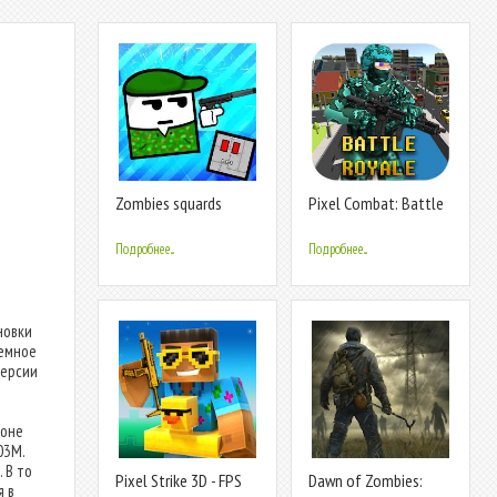
Zombies squards
Pixel Combat: Battle
Royale
Подробнее...
Подробнее...
новки
темное
версии
фоне
03M.
 В то
Pixel Strike 3D - FPS
Dawn of Zombies:
я в