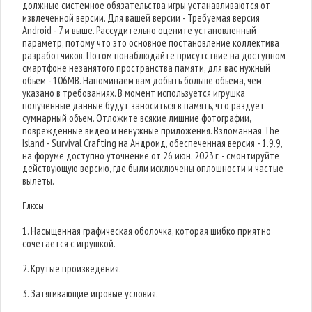
должные системное обязательства игры устанавливаются от
извлеченной версии. Для вашей версии - Требуемая версия
Android - 7 и выше. Рассудительно оцените установленный
параметр, потому что это основное постановление коллектива
разработчиков. Потом понаблюдайте присутствие на доступном
смартфоне незанятого пространства памяти, для вас нужный
объем - 106MB. Напоминаем вам добыть больше объема, чем
указано в требованиях. В момент используется игрушка
полученные данные будут заноситься в память, что раздует
суммарный объем. Отложите всякие лишние фотографии,
поврежденные видео и ненужные приложения. Взломанная The
Island - Survival Crafting на Андроид, обеспеченная версия - 1.9.9,
на форуме доступно уточнение от 26 июн. 2023 г. - смонтируйте
действующую версию, где были исключены оплошности и частые
вылеты.
Плюсы:
1. Насыщенная графическая оболочка, которая шибко приятно
сочетается с игрушкой.
2. Крутые произведения.
3. Затягивающие игровые условия.