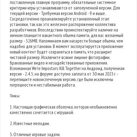
поставленную главную программу, обязательные системное
критерии игры устанавливаются от заполученной версии. Для
текущей версии - Требуемая версия Android - 9 и выше.
Сосредоточенно проанализируйте установленный этап
установки, так как это железное распоряжение коллектива
разработчиков. Впоследствии проинспектируйте наличие на
личном планшете вакантного объема памяти, для вас желаемый
размер - 326MB. Напоминаем вам наскрести больше объема, чем
надобно для установки. В момент эксплуатируется приложение
новый контент будет сохраняться в память, что расширит
чистовой размер. Исключите всякие лишние фотографии,
бракованные видео и незадействованные приложения.
Взломанная We're Impostors: Kill Together на Андроид, полученная
версия - 2.4.3, на форуме доступно заплата от 30 мая 2023 г. -
перепишите новоиспеченную версию, где были исключены
погрешности и нестабильная работа.
Плюсы:
1. Настоящая графическая оболочка, которая необыкновенно
качественно сочетается с игрушкой.
2. Известные мелодии.
3. Отличные игровые задачи.