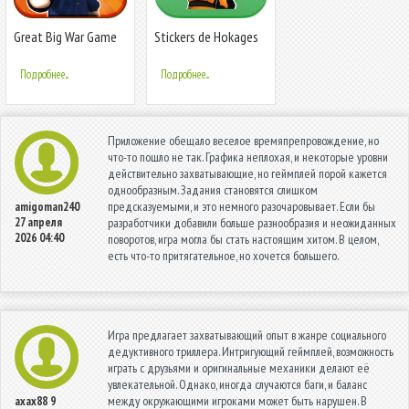
Great Big War Game
Stickers de Hokages
de Konoha, Anime
WastickerApps
Подробнее...
Подробнее...
Приложение обещало веселое времяпрепровождение, но
что-то пошло не так. Графика неплохая, и некоторые уровни
действительно захватывающие, но геймплей порой кажется
однообразным. Задания становятся слишком
предсказуемыми, и это немного разочаровывает. Если бы
amigoman240
27 апреля
разработчики добавили больше разнообразия и неожиданных
2026 04:40
поворотов, игра могла бы стать настоящим хитом. В целом,
есть что-то притягательное, но хочется большего.
Игра предлагает захватывающий опыт в жанре социального
дедуктивного триллера. Интригующий геймплей, возможность
играть с друзьями и оригинальные механики делают её
увлекательной. Однако, иногда случаются баги, и баланс
между окружающими игроками может быть нарушен. В
axax88
9