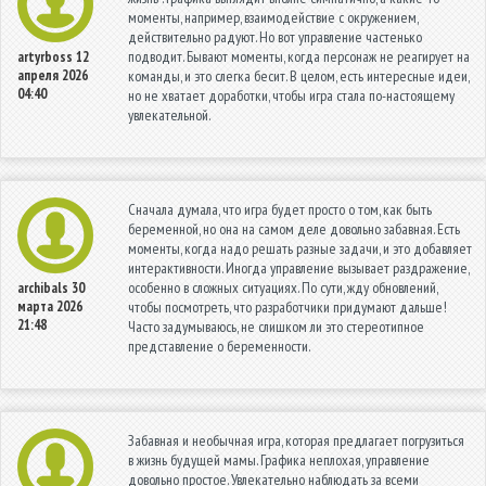
моменты, например, взаимодействие с окружением,
действительно радуют. Но вот управление частенько
подводит. Бывают моменты, когда персонаж не реагирует на
artyrboss
12
апреля 2026
команды, и это слегка бесит. В целом, есть интересные идеи,
04:40
но не хватает доработки, чтобы игра стала по-настоящему
увлекательной.
Сначала думала, что игра будет просто о том, как быть
беременной, но она на самом деле довольно забавная. Есть
моменты, когда надо решать разные задачи, и это добавляет
интерактивности. Иногда управление вызывает раздражение,
особенно в сложных ситуациях. По сути, жду обновлений,
archibals
30
марта 2026
чтобы посмотреть, что разработчики придумают дальше!
21:48
Часто задумываюсь, не слишком ли это стереотипное
представление о беременности.
Забавная и необычная игра, которая предлагает погрузиться
в жизнь будущей мамы. Графика неплохая, управление
довольно простое. Увлекательно наблюдать за всеми