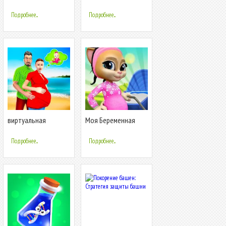
жизнь имитатор
детка уход игры 3d
Подробнее...
Подробнее...
виртуальная
Моя Беременная
беременная мама:
Говорящая Кошка
семейный симулятор
Эмма
Подробнее...
Подробнее...