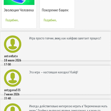
Эволюция Человека
Покорение башен:
Кликер: Развивать
Стратегия защиты
Жизнь, 3+
башни
Подробнее...
Подробнее...
Игра просто топчик, вижу, как кайфово залетает процесс!
antonflato
18 июля 2026
17:00
Эта игра — настоящая находка! Кайф!
antygona535
7 июня 2026
22:40
Иногда действительно интересно играть в "беременная мать
жизнь". Графика выглядит вполне симпатично, а какие-то