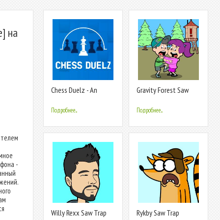
] на
Chess Duelz - An
Gravity Forest Saw
esports app
Trap
Подробнее...
Подробнее...
ителем
емное
фона -
данный
жений.
ного
ам
ся
Willy Rexx Saw Trap
Rykby Saw Trap