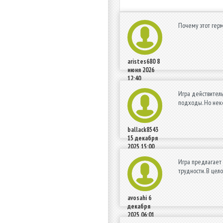
Почему этот герм
aristes680
8
июня 2026
12:40
Игра действитель
подходы. Но нек
ballack8543
15 декабря
2025 15:00
Игра предлагает 
трудности. В цел
avosahi
6
декабря
2025 06:01