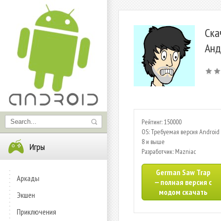
Ска
Анд
Рейтинг: 150000
OS: Требуемая версия Android 
8 и выше
Игры
Разработчик: Mazniac
German Saw Trap
Аркады
— полная версия с
модом скачать
Экшен
Приключения