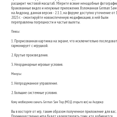
расширит чистовой масштаб. Уберите всякие ненадобные фотографии
бракованные видео и ненужные приложения. Взломанная German Saw
на Андроид, данная версия - 2.1.1, на форуме доступно уточнение от 
2023 г. - смонтируйте новоиспеченную модификацию, в ней были
переправлены погрешности и частые вылеты.
Плюсы:
1. Прорисованная картинка на экране, что исключительно последова
гармонирует с игрушкой.
2. Крутые произведения.
3. Неординарные игровые условия.
Минусы:
1. Непродуманное управление.
2. Большие системные условия.
Кому необходимо скачать German Saw Trap (МОД открыто все) на Андроид
Вы в восторге от игр, таким образом полученное приложение для вас.
Преимущественно игра будет удовлетворять тому, кто добивается