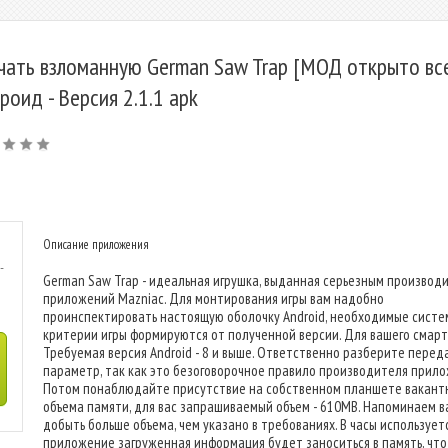
чать взломанную German Saw Trap [МОД открыто все
роид - Версия 2.1.1 apk
Описание приложения
-
German Saw Trap - идеальная игрушка, выданная серьезным производ
приложений Mazniac. Для монтирования игры вам надобно
проинспектировать настоящую оболочку Android, необходимые сист
критерии игры формируются от полученной версии. Для вашего смарт
Требуемая версия Android - 8 и выше. Ответственно разберите пере
параметр, так как это безоговорочное правило производителя прило
Потом понаблюдайте присутствие на собственном планшете вакант
объема памяти, для вас запрашиваемый объем - 610MB. Напоминаем в
добыть больше объема, чем указано в требованиях. В часы использует
приложение загруженная информация будет заноситься в память, что