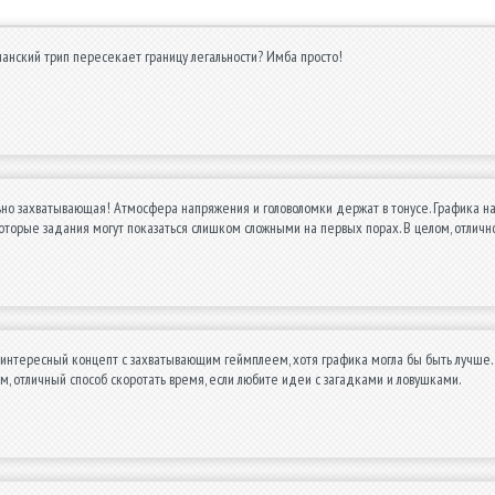
анский трип пересекает границу легальности? Имба просто!
но захватывающая! Атмосфера напряжения и головоломки держат в тонусе. Графика на 
оторые задания могут показаться слишком сложными на первых порах. В целом, отли
интересный концепт с захватывающим геймплеем, хотя графика могла бы быть лучше.
ом, отличный способ скоротать время, если любите идеи с загадками и ловушками.