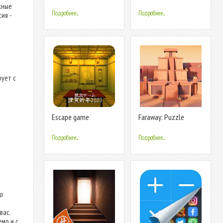
Escape 05
Story
жные
Подробнее...
Подробнее...
ия -
рует с
Escape game
Faraway: Puzzle
HappyNewYear 2023
Escape
Подробнее...
Подробнее...
ид
вас.
мо и с