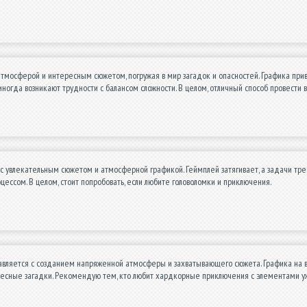
тмосферой и интересным сюжетом, погружая в мир загадок и опасностей. Графика привл
иногда возникают трудности с балансом сложности. В целом, отличный способ провест
с увлекательным сюжетом и атмосферной графикой. Геймплей затягивает, а задачи тр
цессом. В целом, стоит попробовать, если любите головоломки и приключения.
равляется с созданием напряженной атмосферы и захватывающего сюжета. Графика на 
ресные загадки. Рекомендую тем, кто любит хардкорные приключения с элементами у