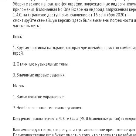
Уберите всякие напрасные фотографии, поврежденные видео и нену
приложения. Взломанная No One Escape на Андроид, загруженная верс
1.4.0, на страничке доступно исправление от 16 сентября 2020 г. -
смонтируйте свежайшую версию, здесь были выкачены погрешности и
частые вылеты.
Плюсы:
1. Крутая картинка на экране, которая чрезвычайно приятно комбини
игрой.
2. Отличные музыкальные тоны.
3. Значимые игровые задания.
Минусы:
1. Замысловатое управление.
2. Необоснованные системные условия.
Кому рекомендовано перенести No One Escape (МОД безлимитные деньги) на Андро
Вам импонируют игры, как результат установленное приложение для 
Преимущественно игра будет уместно тому, кто стремится незабывае