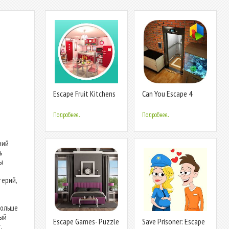
Escape Fruit Kitchens
Can You Escape 4
Подробнее...
Подробнее...
ний
ь
ы
терий,
больше
вый
Escape Games- Puzzle
Save Prisoner: Escape
.