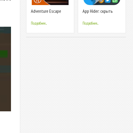
Adventure Escape
App Hider: скрыть
Mysteries
приложения, скрытое
пространство
Подробнее...
Подробнее...