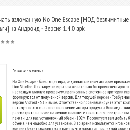
чать взломанную No One Escape [МОД безлимитные
ьги] на Андроид - Версия 1.4.0 apk
Описание приложения
-
No One Escape - блестящая игра, изданная элитным автором приложе
Lion Studios. Для загрузки игры вам желательно бы проинспектироват
настоящую главную программу, прописанные системное критерии игр
формируются от полученной версии. Для текущей версии - Требуемая
версия Android - 5.1 и выше. Ответственно проанализируйте этот кри
потому что это железное положение автора продукта. Впоследствии
рассмотрите наличие на личном планшете вакантного пространства
памяти, для вас установочный объем - 102M. Посоветуем вам добыть 
объема, чем надобно для установки. В то время используется игра но
контент будет сохраняться в память, что нарастит последний формат