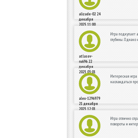
alizade-02
24
декабря
2025 11:00
Игра подкупает а
глубины. Однако 
atlasov-
ru696
22
декабря
2025 03:01
Интересная игра 
наслаждаться про
alex-1296979
21 декабря
2025 12:01
Игра отлично сп
повороты и инте