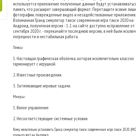
используется приложение полученные данные будут устанавливаться
память, что расширит завершающий формат. Перетащите всякие лиш
фотографии, поврежденные видео и незадействованные приложения.
Взломанная Гранд симулятор такси: современная игра такси 2020 на
Андроид, полученная версия - 1.2, на сайте доступно исправление от 
сентября 2020 г. - перекачайте последнюю версию, в ней были исклю
погрешности и нестабильная работа.
Плюсы:
1. Настоящая графическая оболочка, которая исключительно классно
гармонирует с игрушкой.
2. Известные произведения.
3. Затягивающие игровые задачи.
Минусы:
1. Вялое управление.
2. Несоответствующие системные условия.
Кому желательно установить Гранд симулятор такси: современная игра такси 2020 (
открыто все) на Андроид