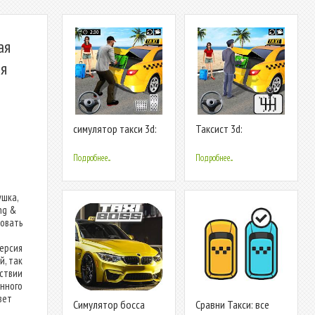
ая
ия
симулятор такси 3d:
Таксист 3d:
игра такси
Симулятор такси
Подробнее...
Подробнее...
ушка,
ng &
ровать
версия
й, так
ствии
нного
вет
Симулятор босса
Сравни Такси: все