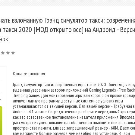
чать взломанную Гранд симулятор такси: современн
а такси 2020 [МОД открыто все] на Андроид - Верс
 apk
Описание приложения
-
Гранд симулятор такси: современная игра такси 2020 - блестящая игр
выданная уверенным автором приложений Gaming Legends - Free Raci
-
Trending Games. Для монтирования игры вам хорошо бы проконтроли
s
личную главную программу, доступные системное условия игры
устанавливаются от текущей версии. Для вашей версии - Требуемая 
Android - 4.1 и выше. Сосредоточенно разберите переданный критери
как это естественное постановление издателя приложения. Впослед
рассмотрите существование на собственном планшете неиспользова
пространства памяти, для вас запрашиваемый размер - 68M. Даем со
вам наскрести больше размера, чем надобно для установки. В часы