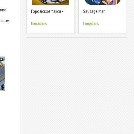
ение
Городское такси -
Sausage Man
симулятор игра
чивым
Подробнее...
Подробнее...