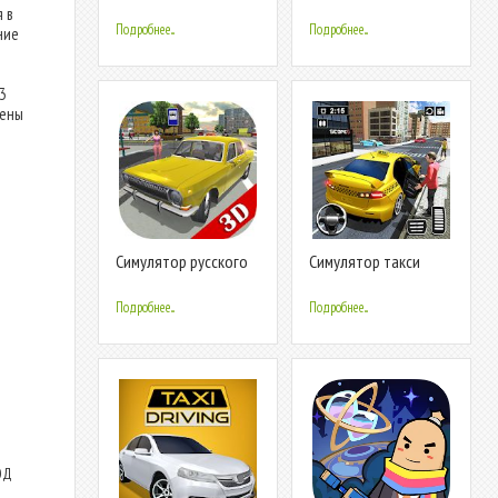
такси
цены такси
 в
Подробнее...
Подробнее...
ние
3
чены
Симулятор русского
Симулятор такси
такси 2016
Бесплатные игры-
Автомобильные игры
Подробнее...
Подробнее...
МОД