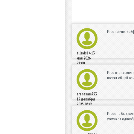
Игра топчик, кайф
allavis14
13
мая 2026
21:00
Игра впечатляет 
портит общий опы
arenasam753
15 декабря
2025 03:01
Играет в бюджетн
утомляет однообр