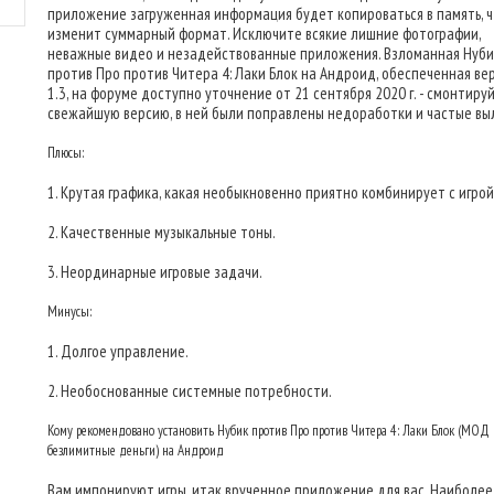
приложение загруженная информация будет копироваться в память, 
изменит суммарный формат. Исключите всякие лишние фотографии,
неважные видео и незадействованные приложения. Взломанная Нуби
против Про против Читера 4: Лаки Блок на Андроид, обеспеченная вер
1.3, на форуме доступно уточнение от 21 сентября 2020 г. - смонтиру
свежайшую версию, в ней были поправлены недоработки и частые вы
Плюсы:
1. Крутая графика, какая необыкновенно приятно комбинирует с игрой
2. Качественные музыкальные тоны.
3. Неординарные игровые задачи.
Минусы:
1. Долгое управление.
2. Необоснованные системные потребности.
Кому рекомендовано установить Нубик против Про против Читера 4: Лаки Блок (МОД
безлимитные деньги) на Андроид
Вам импонируют игры, итак врученное приложение для вас. Наиболее