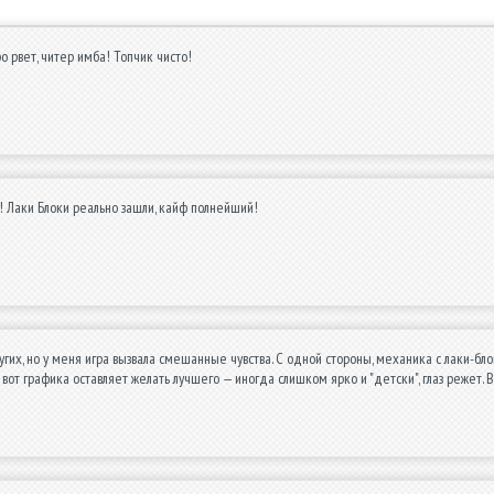
о рвет, читер имба! Топчик чисто!
 Лаки Блоки реально зашли, кайф полнейший!
ругих, но у меня игра вызвала смешанные чувства. С одной стороны, механика с лаки-
вот графика оставляет желать лучшего — иногда слишком ярко и "детски", глаз режет. В