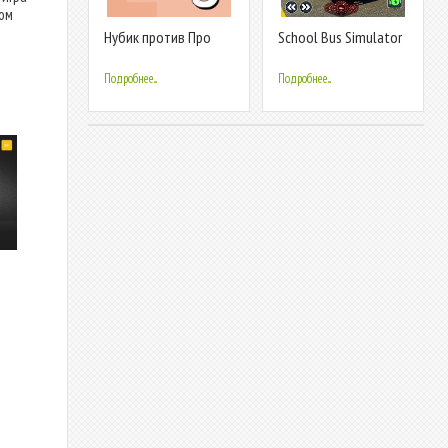
ком
Нубик против Про
School Bus Simulator
против Читера 3:
Bus Game
Цунами Любви
Подробнее...
Подробнее...