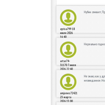
Нубик сливает, Пр
ayrisa799
18
июля 2026
16:40
Нереально годно!
artur74-
31170
7 июля
2026 22:40
Не знаю, как у д
неожиданное. Но 
amjones72421
23 марта
2026 15:00