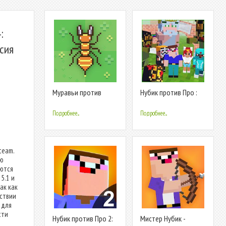
:
сия
Муравьи против
Нубик против Про :
роботов
школа монстров
зомби
Подробнее...
Подробнее...
team.
ую
уются
5.1 и
ак как
ствии
 для
сти
Нубик против Про 2:
Мистер Нубик -