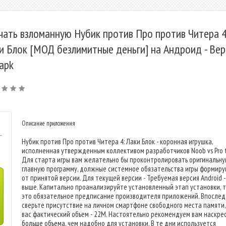
чать взломанную Нубик против Про против Читера 4
и Блок [МОД безлимитные деньги] на Андроид - Вер
 apk
Описание приложения
-
Нубик против Про против Читера 4: Лаки Блок - коронная игрушка,
исполненная утвержденным коллективом разработчиков Noob vs Pro 
Для старта игры вам желательно бы проконтролировать оригинальн
главную программу, должные системное обязательства игры формир
от принятой версии. Для текущей версии - Требуемая версия Android - 
выше. Капитально проанализируйте установленный этап установки, т
это обязательное предписание производителя приложений. Впослед
сверьте присутствие на личном смартфоне свободного места памяти,
вас фактический объем - 22M. Настоятельно рекомендуем вам наскре
больше объема, чем надобно для установки. В те дни используется