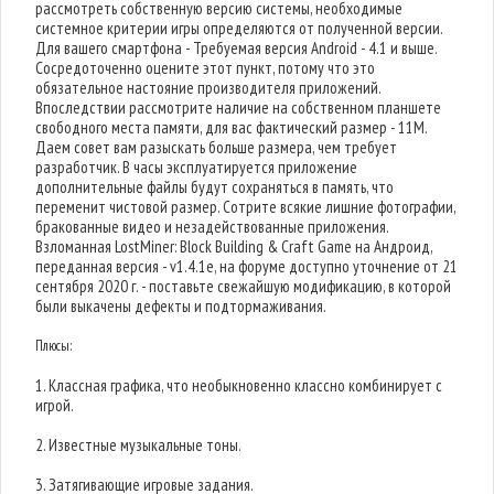
рассмотреть собственную версию системы, необходимые
системное критерии игры определяются от полученной версии.
Для вашего смартфона - Требуемая версия Android - 4.1 и выше.
Сосредоточенно оцените этот пункт, потому что это
обязательное настояние производителя приложений.
Впоследствии рассмотрите наличие на собственном планшете
свободного места памяти, для вас фактический размер - 11M.
Даем совет вам разыскать больше размера, чем требует
разработчик. В часы эксплуатируется приложение
дополнительные файлы будут сохраняться в память, что
переменит чистовой размер. Сотрите всякие лишние фотографии,
бракованные видео и незадействованные приложения.
Взломанная LostMiner: Block Building & Craft Game на Андроид,
переданная версия - v1.4.1e, на форуме доступно уточнение от 21
сентября 2020 г. - поставьте свежайшую модификацию, в которой
были выкачены дефекты и подтормаживания.
Плюсы:
1. Классная графика, что необыкновенно классно комбинирует с
игрой.
2. Известные музыкальные тоны.
3. Затягивающие игровые задания.