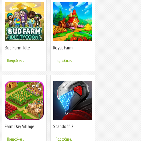
Bud Farm: Idle
Royal Farm
Tycoon - Build Your
Weed Farm
Подробнее...
Подробнее...
Farm Day Village
Standoff 2
фермер: Offline игры
Подробнее...
Подробнее...