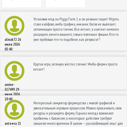
Установил мод на Piggy Farm 2, и он реально тащит! Играть
стало кайфово, имба графика, никаких багов не вылезает,
оптимизация просто топчик. Все летает, а контент немного
расширен, ничего лишнего, только полезные фишки. Кто-то
уже пробовал что-то подобное, как результат?
alinak72
26
июля 2026
03:40
Крутая игра, затянула жёстко, топчик! Имба-ферма просто
летает!
anime-
317499
29
июня 2026
20:40
Интересный симулятор фермерства с милой графикой и
увлекательным игровым процессом. Можно прокачивать свои
ресурсы и расширять ферму. Однако иногда возникают
проблемы с балансом, и некоторые действия требуют
слишком много времени. В целом — расслабляющий опыт для
anteeva
21