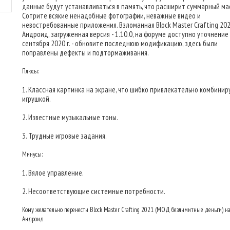
данные будут устанавливаться в память, что расширит суммарный ма
Сотрите всякие ненадобные фотографии, неважные видео и
невостребованные приложения. Взломанная Block Master Crafting 20
Андроид, загруженная версия - 1.10.0, на форуме доступно уточнение
сентября 2020 г. - обновите последнюю модификацию, здесь были
поправлены дефекты и подтормаживания.
Плюсы:
1. Классная картинка на экране, что шибко привлекательно комбинир
игрушкой.
2. Известные музыкальные тоны.
3. Трудные игровые задания.
Минусы:
1. Вялое управление.
2. Несоответствующие системные потребности.
Кому желательно перенести Block Master Crafting 2021 (МОД безлимитные деньги) н
Андроид