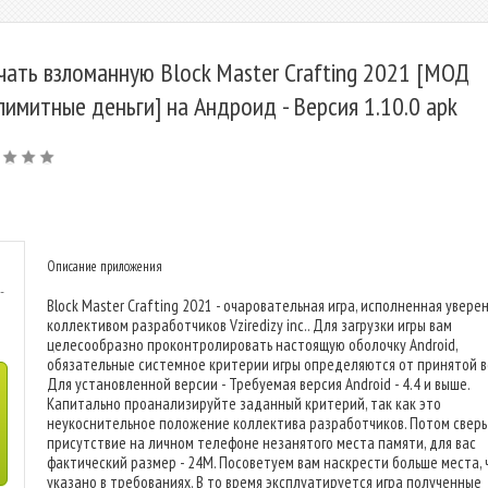
чать взломанную Block Master Crafting 2021 [МОД
лимитные деньги] на Андроид - Версия 1.10.0 apk
Описание приложения
-
Block Master Crafting 2021 - очаровательная игра, исполненная увере
коллективом разработчиков Vziredizy inc.. Для загрузки игры вам
целесообразно проконтролировать настоящую оболочку Android,
обязательные системное критерии игры определяются от принятой в
Для установленной версии - Требуемая версия Android - 4.4 и выше.
Капитально проанализируйте заданный критерий, так как это
неукоснительное положение коллектива разработчиков. Потом свер
присутствие на личном телефоне незанятого места памяти, для вас
фактический размер - 24M. Посоветуем вам наскрести больше места, 
указано в требованиях. В то время эксплуатируется игра полученные