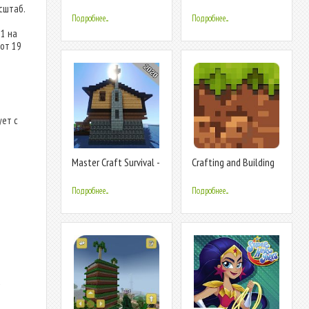
Worldkrafts Crafting
Crafting 2020 Game
сштаб.
& Building
Подробнее...
Подробнее...
21 на
 от 19
ует с
Master Craft Survival -
Crafting and Building
Build And Crafting
3D
2020
Подробнее...
Подробнее...
а