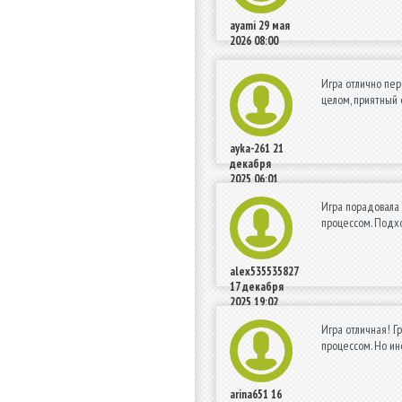
ayami
29 мая
2026 08:00
Игра отлично пер
целом, приятный 
ayka-261
21
декабря
2025 06:01
Игра порадовала 
процессом. Подх
alex535535827
17 декабря
2025 19:02
Игра отличная! Г
процессом. Но ин
arina651
16