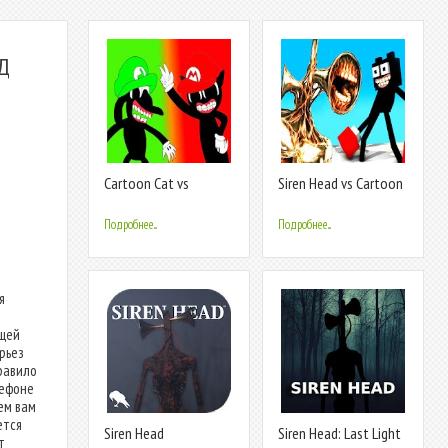
ОД
Cartoon Cat vs
Siren Head vs Cartoon
Cartoon Dog vs Siren
Cat Horror Game
Head Game
Подробнее...
Подробнее...
я
ущей
ерьез
равило
лефоне
ем вам
ется
Siren Head
Siren Head: Last Light
т