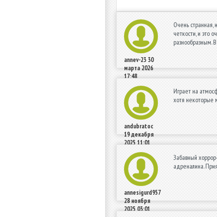
Очень странная, 
четкости, и это 
разнообразным. В
annev-23
30
марта 2026
17:48
Играет на атмосф
хотя некоторые м
andubratoc
19 декабря
2025 11:01
Забавный хоррор-
адреналина. Прия
annesigurd957
28 ноября
2025 03:01