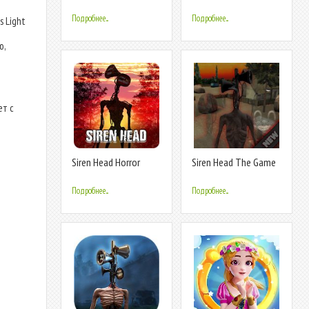
Подробнее...
Подробнее...
 Light
ю,
ет с
Siren Head Horror
Siren Head The Game
Game - Survival Island
Mod 2020
Подробнее...
Подробнее...