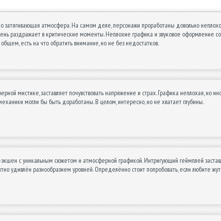
но затягивающая атмосфера. На самом деле, персонажи проработаны довольно неплохо,
очень раздражает в критические моменты. Неплохие графика и звуковое оформление со
 общем, есть на что обратить внимание, но не без недостатков.
ерной мистике, заставляет почувствовать напряжение и страх. Графика неплохая, но 
еханики могли бы быть доработаны. В целом, интересно, но не хватает глубины.
экшен с уникальным сюжетом и атмосферной графикой. Интригующий геймплей заставл
тно удивлён разнообразием уровней. Определённо стоит попробовать, если любите жу