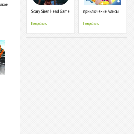
олком
Scary Siren Head Game
приключение Алисы
Chapter 1 - Horror
Adventure
Подробнее...
Подробнее...