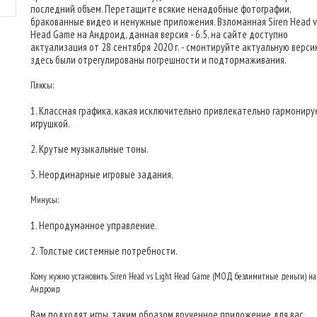
последний объем. Перетащите всякие ненадобные фотографии,
бракованные видео и ненужные приложения. Взломанная Siren Head vs
Head Game на Андроид, данная версия - 6.5, на сайте доступно
актуализация от 28 сентября 2020 г. - смонтируйте актуальную верси
здесь были отрегулированы погрешности и подтормаживания.
Плюсы:
1. Классная графика, какая исключительно привлекательно гармониру
игрушкой.
2. Крутые музыкальные тоны.
3. Неординарные игровые задания.
Минусы:
1. Непродуманное управление.
2. Толстые системные потребности.
Кому нужно установить Siren Head vs Light Head Game (МОД безлимитные деньги) на
Андроид
Вам подходят игры, таким образом врученное приложение для вас.