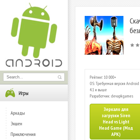
Ска
без
Рейтинг: 10 000+
OS: Требуемая версия Android 
4.1 и выше
Игры
Разработчик: devapkgames
Зеркало для
Аркады
загрузки Siren
Head vs Light
Экшен
Head Game (Мод
Приключения
APK)