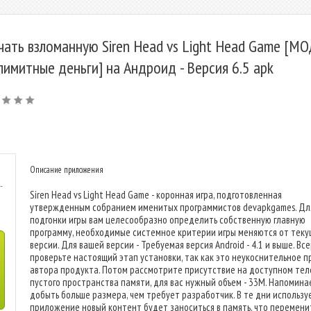
чать взломанную Siren Head vs Light Head Game [М
лимитные деньги] на Андроид - Версия 6.5 apk
Описание приложения
-
Siren Head vs Light Head Game - коронная игра, подготовленная
утвержденным собранием именитых программистов devapkgames. Дл
подгонки игры вам целесообразно определить собственную главную
программу, необходимые системное критерии игры меняются от тек
версии. Для вашей версии - Требуемая версия Android - 4.1 и выше. Вс
проверьте настоящий этап установки, так как это неукоснительное п
автора продукта. Потом рассмотрите присутствие на доступном те
пустого пространства памяти, для вас нужный объем - 33M. Напомина
добыть больше размера, чем требует разработчик. В те дни использу
приложение новый контент будет заноситься в память, что перемени