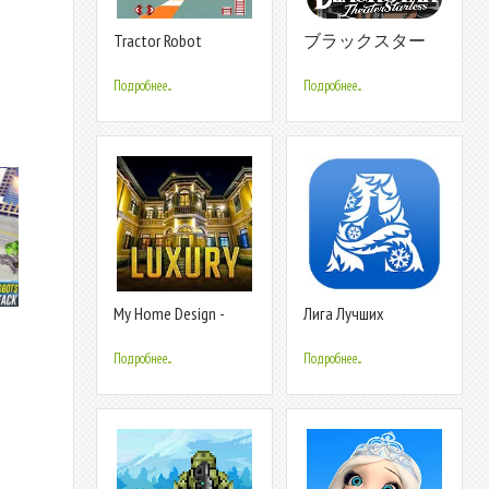
Tractor Robot
ブラックスター
Transform Car War :
Theater Starless
Moto Robot Games
Подробнее...
Подробнее...
My Home Design -
Лига Лучших
Luxury Interiors
Подробнее...
Подробнее...