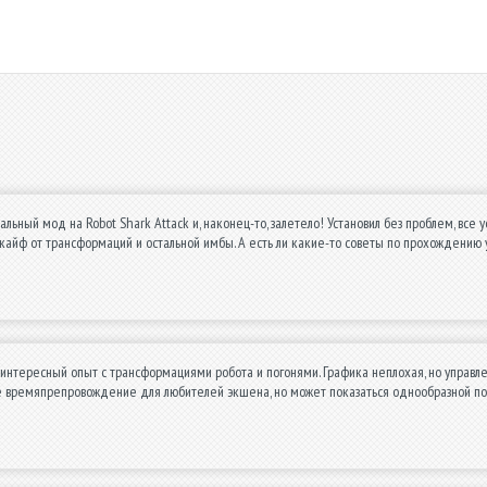
льный мод на Robot Shark Attack и, наконец-то, залетело! Установил без проблем, все у
о кайф от трансформаций и остальной имбы. А есть ли какие-то советы по прохождению 
интересный опыт с трансформациями робота и погонями. Графика неплохая, но управл
е времяпрепровождение для любителей экшена, но может показаться однообразной пос