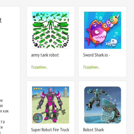
t
army tank robot
Sword Shark.io -
transform game
Hungry Shark
Подробнее...
Подробнее...
ры
ая
к как
ста
ти
Super Robot Fire Truck
Robot Shark
я