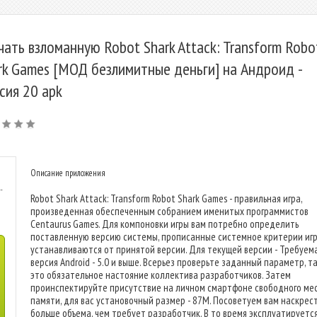
чать взломанную Robot Shark Attack: Transform Robo
rk Games [МОД безлимитные деньги] на Андроид -
сия 20 apk
Описание приложения
-
Robot Shark Attack: Transform Robot Shark Games - правильная игра,
произведенная обеспеченным собранием именитых программистов
Centaurus Games. Для компоновки игры вам потребно определить
поставленную версию системы, прописанные системное критерии иг
устанавливаются от принятой версии. Для текущей версии - Требуем
версия Android - 5.0 и выше. Всерьез проверьте заданный параметр, та
это обязательное настояние коллектива разработчиков. Затем
проинспектируйте присутствие на личном смартфоне свободного ме
памяти, для вас установочный размер - 87M. Посоветуем вам наскрес
больше объема, чем требует разработчик. В то время эксплуатируетс