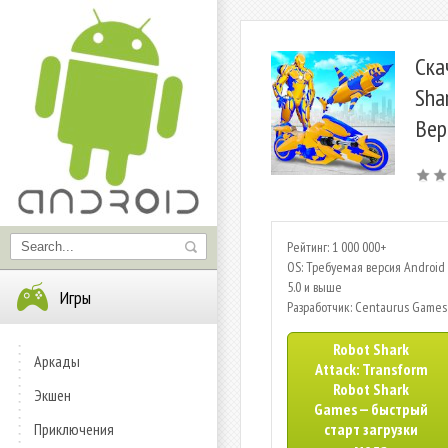
Ска
Sha
Вер
Рейтинг: 1 000 000+
OS: Требуемая версия Android 
5.0 и выше
Игры
Разработчик: Centaurus Games
Robot Shark
Аркады
Attack: Transform
Robot Shark
Экшен
Games — быстрый
Приключения
старт загрузки