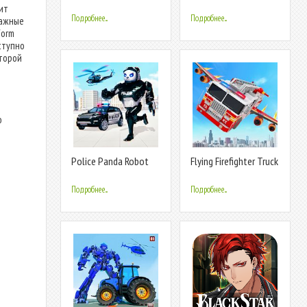
Transform: Robot
ит
Games
Подробнее...
Подробнее...
важные
form
ступно
оторой
о
Police Panda Robot
Flying Firefighter Truck
Car Transform: Robot
Transform Robot
Car Games
Games
Подробнее...
Подробнее...