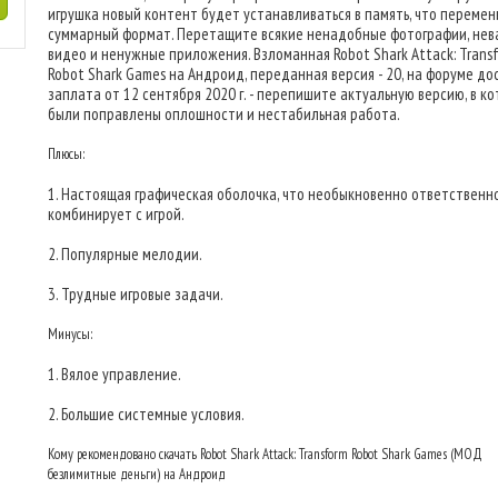
игрушка новый контент будет устанавливаться в память, что перемен
суммарный формат. Перетащите всякие ненадобные фотографии, не
видео и ненужные приложения. Взломанная Robot Shark Attack: Trans
Robot Shark Games на Андроид, переданная версия - 20, на форуме до
заплата от 12 сентября 2020 г. - перепишите актуальную версию, в к
были поправлены оплошности и нестабильная работа.
Плюсы:
1. Настоящая графическая оболочка, что необыкновенно ответственн
комбинирует с игрой.
2. Популярные мелодии.
3. Трудные игровые задачи.
Минусы:
1. Вялое управление.
2. Большие системные условия.
Кому рекомендовано скачать Robot Shark Attack: Transform Robot Shark Games (МОД
безлимитные деньги) на Андроид