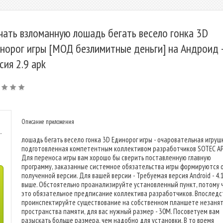
чать взломанную лошадь бегать весело гонка 3D
норог игры [МОД безлимитные деньги] на Андроид 
сия 2.9 apk
Описание приложения
-
лошадь бегать весело гонка 3D Единорог игры - очаровательная игрушк
подготовленная компетентным коллективом разработчиков SOTEC AP
Для переноса игры вам хорошо бы сверить поставленную главную
программу, заказанные системное обязательства игры формируются 
полученной версии. Для вашей версии - Требуемая версия Android - 4.
выше. Обстоятельно проанализируйте установленный пункт, потому 
это обязательное предписание коллектива разработчиков. Впоследс
проинспектируйте существование на собственном планшете незанят
пространства памяти, для вас нужный размер - 30M. Посоветуем вам
разыскать больше размера, чем надобно для установки. В то время