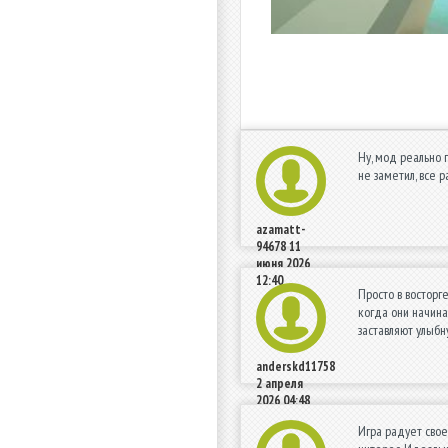
Ну, мод реально г
не заметил, все р
azamatt-
94678
11
июня 2026
12:40
Просто в восторг
когда они начина
заставляют улыбн
anderskd11758
2 апреля
2026 04:48
Игра радует свое