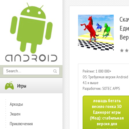
Ска
Еди
Вер
Рейтинг: 1 000 000+
OS: Требуемая версия Android 
4.1 и выше
Игры
Разработчик: SOTEC APPS
лошадь бегать
Аркады
весело гонка 3D
Единорог игры
Экшен
(Мод): стабильная
Приключения
версия для