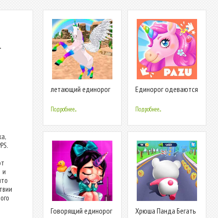
-
летающий единорог
Единорог одеваются
Пегас Лошадь
для детей
Подробнее...
Подробнее...
а,
PS.
от
1 и
что
твии
ого
Говорящий единорог
Хрюша Панда Бегать