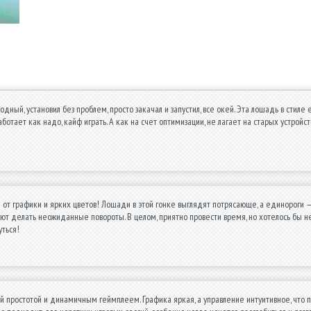
одный, установил без проблем, просто закачал и запустил, все окей. Эта лошадь в стиле
аботает как надо, кайф играть. А как на счет оптимизации, не лагает на старых устройс
е от графики и ярких цветов! Лошади в этой гонке выглядят потрясающе, а единороги
ют делать неожиданные повороты. В целом, приятно провести время, но хотелось бы н
уться!
й простотой и динамичным геймплеем. Графика яркая, а управление интуитивное, что по