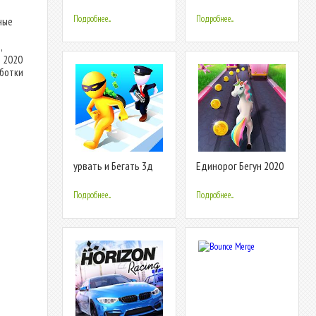
Эмили
3D
Подробнее...
Подробнее...
ные
,
я 2020
аботки
урвать и Бегать 3д
Единорог Бегун 2020
- Бег И Гонка На Пони
Игра
Подробнее...
Подробнее...