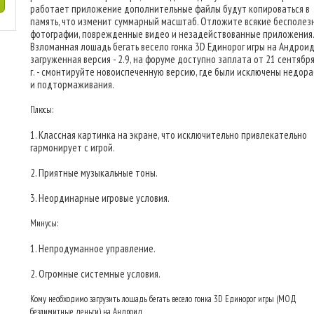
работает приложение дополнительные файлы будут копироваться в
память, что изменит суммарный масштаб. Отложите всякие бесполез
фотографии, поврежденные видео и незадействованные приложения.
Взломанная лошадь бегать весело гонка 3D Единорог игры на Андроид
загруженная версия - 2.9, на форуме доступно заплата от 21 сентябр
г. - смонтируйте новоиспеченную версию, где были исключены недор
и подтормаживания.
Плюсы:
1. Классная картинка на экране, что исключительно привлекательно
гармонирует с игрой.
2. Приятные музыкальные тоны.
3. Неординарные игровые условия.
Минусы:
1. Непродуманное управление.
2. Огромные системные условия.
Кому необходимо загрузить лошадь бегать весело гонка 3D Единорог игры (МОД
безлимитные деньги) на Андроид