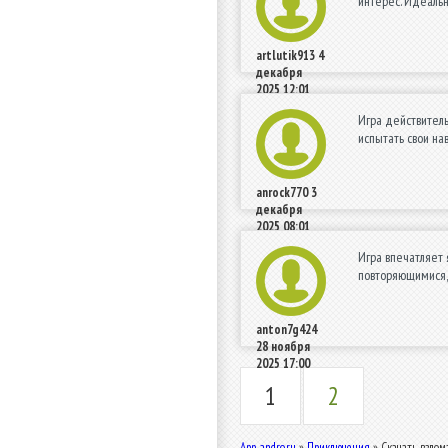
интерес. Идеальн
artlutik913
4
декабря
2025 12:01
Игра действитель
испытать свои н
anrock770
3
декабря
2025 08:01
Игра впечатляет 
повторяющимися,
anton7g424
28 ноября
2025 17:00
1
2
App-andro.ru
»
Приключения
» Скачать взлом