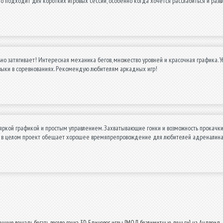
о подходит для коротких игровых сессий, особенно когда хочется расслабиться и раз
но затягивает! Интересная механика бегов, множество уровней и красочная графика. Уп
авыки в соревнованиях. Рекомендую любителям аркадных игр!
яркой графикой и простым управлением. Захватывающие гонки и возможность прокачки
 в целом проект обещает хорошее времяпрепровождение для любителей адреналина 
анную лошадь бегать весело гонка 3D Единорог игры [МОД безлимитные деньги] на Андроид - 