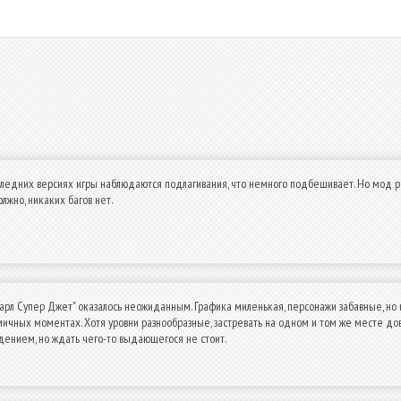
ледних версиях игры наблюдаются подлагивания, что немного подбешивает. Но мод реа
лжно, никаких багов нет.
арл Супер Джет" оказалось неожиданным. Графика миленькая, персонажи забавные, но и
ичных моментах. Хотя уровни разнообразные, застревать на одном и том же месте дов
ением, но ждать чего-то выдающегося не стоит.