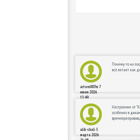
Почему-то на пос
всё летает как до
artem007m
7
июня 2026
13:40
Настроение от "К
особенно в динам
времяпрепровожд
alik-shali
3
марта 2026