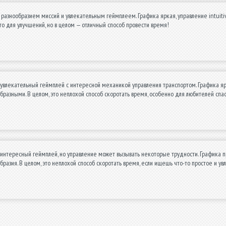
 разнообразием миссий и увлекательным геймплеем. Графика яркая, управление intuiti
сто для улучшений, но в целом — отличный способ провести время!
увлекательный геймплей с интересной механикой управления транспортом. Графика я
бразными. В целом, это неплохой способ скоротать время, особенно для любителей спа
интересный геймплей, но управление может вызывать некоторые трудности. Графика п
азия. В целом, это неплохой способ скоротать время, если ищешь что-то простое и ув