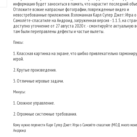
информация будет заноситься в память, что нарастит последний объе
Отложите всякие напрасные фотографии, поврежденные видео и
невостребованные приложения. Взломанная Карл Супер Джет: Игра о
Самолёте-спасатиле на Андроид, загруженная версия - 1.1.5, на стра
доступно уточнение от 27 августа 2020 г. - смонтируйте актуальную в
там были переправлены дефекты и частые вылеты.
Плюсы:
1. Классная картинка на экране, что шибко привлекательно гармониру
игрой.
2. Крутые произведения.
3. Отличные игровые задачи.
Минусы:
1. Сложное управление.
2. Огромные системные требования.
Кому нужно перенести Карл Супер Джет: Игра о Самолёте-спасатиле (МОД много моне
Андроид