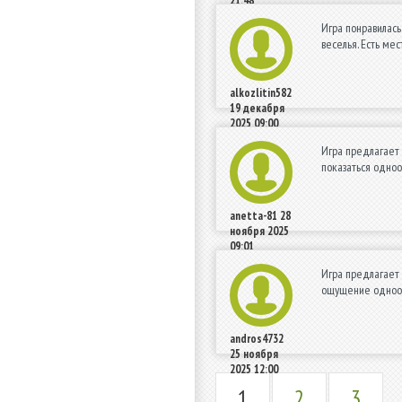
21:48
Игра понравилась
веселья. Есть ме
alkozlitin582
19 декабря
2025 09:00
Игра предлагает 
показаться одноо
anetta-81
28
ноября 2025
09:01
Игра предлагает 
ощущение однообр
andros4732
25 ноября
2025 12:00
1
2
3