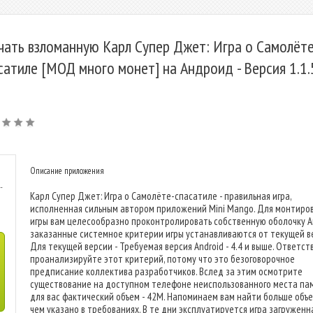
чать взломанную Карл Супер Джет: Игра о Самолёте
сатиле [МОД много монет] на Андроид - Версия 1.1.
Описание приложения
-
Карл Супер Джет: Игра о Самолёте-спасатиле - правильная игра,
исполненная сильным автором приложений Mini Mango. Для монтиро
игры вам целесообразно проконтролировать собственную оболочку An
заказанные системное критерии игры устанавливаются от текущей в
Для текущей версии - Требуемая версия Android - 4.4 и выше. Ответст
проанализируйте этот критерий, потому что это безоговорочное
предписание коллектива разработчиков. Вслед за этим осмотрите
существование на доступном телефоне неиспользованного места пам
для вас фактический объем - 42M. Напоминаем вам найти больше объе
чем указано в требованиях. В те дни эксплуатируется игра загруженн