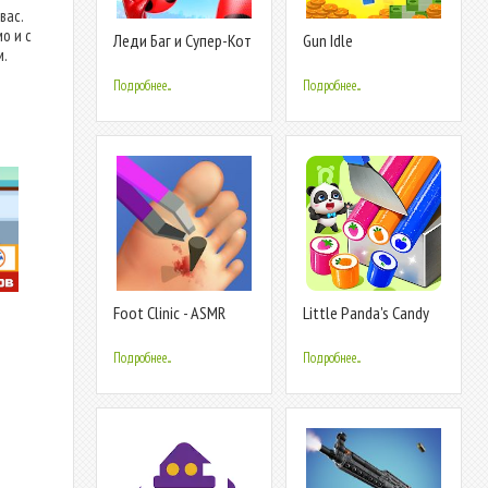
вас.
о и с
Леди Баг и Супер-Кот
Gun Idle
м.
Подробнее...
Подробнее...
Foot Clinic - ASMR
Little Panda's Candy
Feet Care
Shop
Подробнее...
Подробнее...