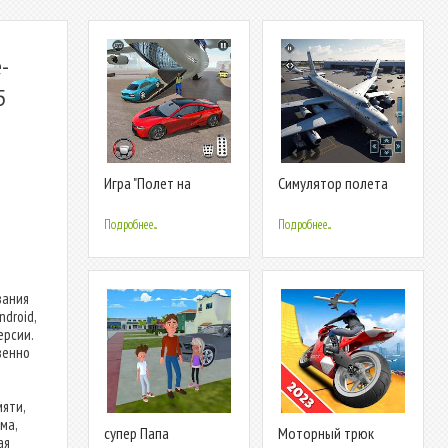
-
5
Игра "Полет на
Симулятор полета
самолете 3d"
самолете
Подробнее...
Подробнее...
вания
droid,
ерсии.
венно
яти,
ма,
супер Папа
Моторный трюк
ая