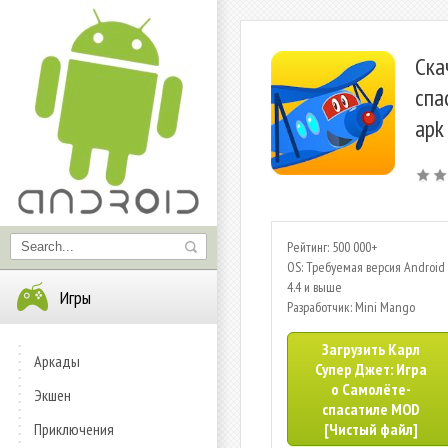
Ска
спа
apk
Рейтинг: 500 000+
OS: Требуемая версия Android 
4.4 и выше
Игры
Разработчик: Mini Mango
Загрузить Карл
Аркады
Супер Джет: Игра
о Самолёте-
Экшен
спасатиле MOD
Приключения
[Чистый файл]