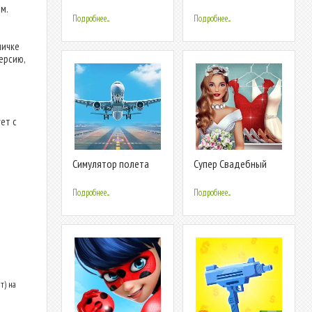
Виртуальный Игра
Супер 2023
м.
Подробнее...
Подробнее...
ничке
ерсию,
ет с
Симулятор полета
Супер Свадебный
игре самолете
Стилист 2020
Подробнее...
Подробнее...
т) на