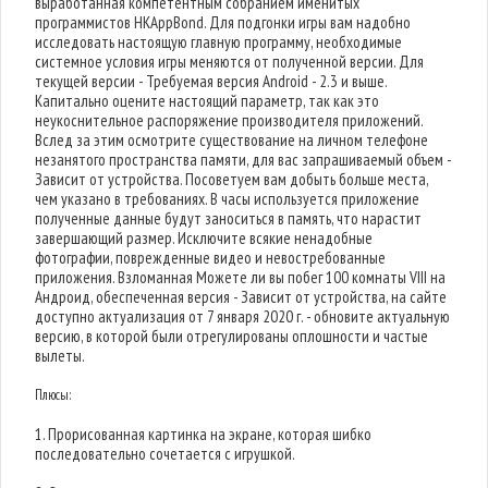
выработанная компетентным собранием именитых
программистов HKAppBond. Для подгонки игры вам надобно
исследовать настоящую главную программу, необходимые
системное условия игры меняются от полученной версии. Для
текущей версии - Требуемая версия Android - 2.3 и выше.
Капитально оцените настоящий параметр, так как это
неукоснительное распоряжение производителя приложений.
Вслед за этим осмотрите существование на личном телефоне
незанятого пространства памяти, для вас запрашиваемый объем -
Зависит от устройства. Посоветуем вам добыть больше места,
чем указано в требованиях. В часы используется приложение
полученные данные будут заноситься в память, что нарастит
завершающий размер. Исключите всякие ненадобные
фотографии, поврежденные видео и невостребованные
приложения. Взломанная Можете ли вы побег 100 комнаты VIII на
Андроид, обеспеченная версия - Зависит от устройства, на сайте
доступно актуализация от 7 января 2020 г. - обновите актуальную
версию, в которой были отрегулированы оплошности и частые
вылеты.
Плюсы:
1. Прорисованная картинка на экране, которая шибко
последовательно сочетается с игрушкой.