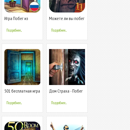
Игра Побег из
Можете ли вы побег
Комнаты — Квесты и
100 комнаты XI
головоломки
Подробнее...
Подробнее...
501 бесплатная игра
Дом Страха - Побег
побег из комнаты -
из комнаты
разблокиров
Подробнее...
Подробнее...