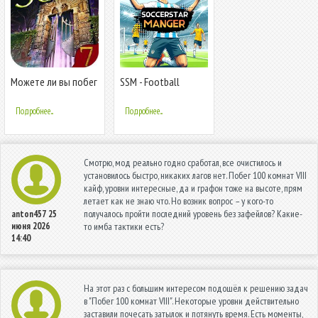
Можете ли вы побег
SSM - Football
100 комнаты VII
Manager Game
Подробнее...
Подробнее...
Смотрю, мод реально годно сработал, все очистилось и
установилось быстро, никаких лагов нет. Побег 100 комнат VIII
кайф, уровни интересные, да и графон тоже на высоте, прям
летает как не знаю что. Но возник вопрос – у кого-то
получалось пройти последний уровень без зафейлов? Какие-
anton457
25
июня 2026
то имба тактики есть?
14:40
На этот раз с большим интересом подошёл к решению задач
в "Побег 100 комнат VIII". Некоторые уровни действительно
заставили почесать затылок и потянуть время. Есть моменты,