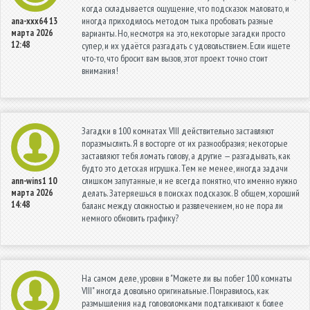
когда складывается ощущение, что подсказок маловато, и
иногда приходилось методом тыка пробовать разные
ana-xxx64
13
марта 2026
варианты. Но, несмотря на это, некоторые загадки просто
12:48
супер, и их удаётся разгадать с удовольствием. Если ищете
что-то, что бросит вам вызов, этот проект точно стоит
внимания!
Загадки в 100 комнатах VIII действительно заставляют
поразмыслить. Я в восторге от их разнообразия; некоторые
заставляют тебя ломать голову, а другие — разгадывать, как
будто это детская игрушка. Тем не менее, иногда задачи
слишком запутанные, и не всегда понятно, что именно нужно
ann-wins1
10
марта 2026
делать. Затеряешься в поисках подсказок. В общем, хороший
14:48
баланс между сложностью и развлечением, но не пора ли
немного обновить графику?
На самом деле, уровни в "Можете ли вы побег 100 комнаты
VIII" иногда довольно оригинальные. Понравилось, как
размышления над головоломками подталкивают к более