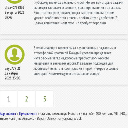
глубокому взаимодействию с игрой. Но вот некоторые задачи
выглядят слишком сложными, даже при наличии подсказок.
alex-0738832
8 марта 2026
Это немного раздражает, когда застреваешь на одном
03:48
уровне, особенно если хочешь пройти игру с удобством. В
целом, испытание неплохое, но требует терпения.
Захватывающая головоломка с уникальными задачами и
атмосферной графикой. Каждый уровень предлагает
интересные загадки, которые требуют логического
мышления и внимательности. Идеально подходит для
любителей испытать свои навыки и пройти через сложные
anyt777
21
декабря
сценарии. Рекомендую всем фанатам жанра!
2025 23:00
1
2
3
App-andro.ru
»
Приключения
» Скачать взломанную Можете ли вы побег 100 комнаты VIII [МОД
много монет] на Андроид - Версия Зависит от устройства apk