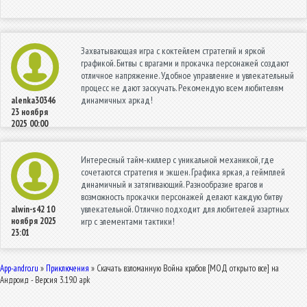
Захватывающая игра с коктейлем стратегий и яркой
графикой. Битвы с врагами и прокачка персонажей создают
отличное напряжение. Удобное управление и увлекательный
процесс не дают заскучать. Рекомендую всем любителям
динамичных аркад!
alenka30346
23 ноября
2025 00:00
Интересный тайм-киллер с уникальной механикой, где
сочетаются стратегия и экшен. Графика яркая, а геймплей
динамичный и затягивающий. Разнообразие врагов и
возможность прокачки персонажей делают каждую битву
увлекательной. Отлично подходит для любителей азартных
alwin-s42
10
ноября 2025
игр с элементами тактики!
23:01
App-andro.ru
»
Приключения
» Скачать взломанную Война крабов [МОД открыто все] на
Андроид - Версия 3.19.0 apk