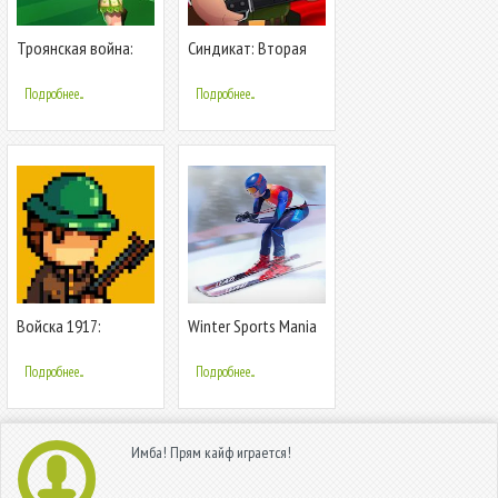
Троянская война:
Синдикат: Вторая
Восстание
Мировая война
легендарной
Подробнее...
Подробнее...
Спарты
Войска 1917:
Winter Sports Mania
окопная война
Первая мировая
Подробнее...
Подробнее...
война
Имба! Прям кайф играется!