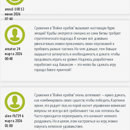
anna1-100
12
июня 2026
07:40
Сражения в "Войне крабов" вызывают настоящую бурю
эмоций! Крабы смотрятся смешно, но сами битвы требуют
стратегического подхода. В начале всё довольно
увлекательно, можно прокачивать своих персонажей и
пробовать разные тактики. Но чем дальше, тем больше
arnatur
24
марта 2026
ощущается затянутость и необходимость в донате, чтобы
00:48
продолжать играть на уровне. Надеюсь, разработчики
поработают над балансом — это могло бы сделать игру
гораздо более приятной!
Сражения в "Войне крабов" очень затягивают — нужно думать,
как комбинировать своих существ, чтобы победить. Картинки
яркие, это радует глаз, но порой насчет управления возникают
вопросы: не всегда всё срабатывает так, как хотелось бы.
Часто приходится переигрывать, что начинает немного
alex-fh729
6
марта 2026
раздражать. Но в целом, если настроиться на игру, можно
01:00
получать неплохое удовольствие.