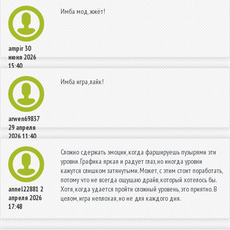
Имба мод, жжёт!
ampir
30
июня 2026
15:40
Имба игра, лайк!
arwen69837
29 апреля
2026 11:40
Сложно сдержать эмоции, когда фаршируешь пузырями эти
уровни. Графика яркая и радует глаз, но иногда уровни
кажутся слишком затянутыми. Может, с этим стоит поработать,
потому что не всегда ощущаю драйв, который хотелось бы.
Хотя, когда удается пройти сложный уровень, это приятно. В
annel22881
2
апреля 2026
целом, игра неплохая, но не для каждого дня.
17:48