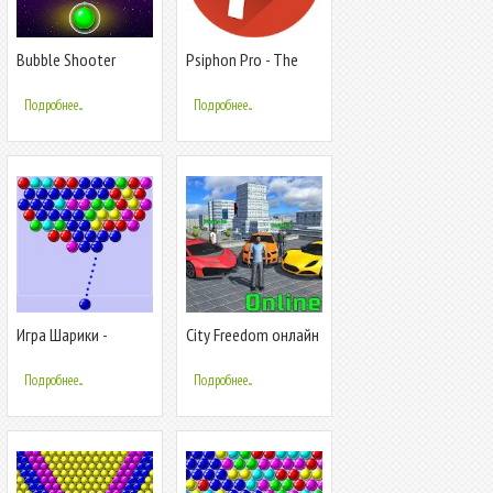
Bubble Shooter
Psiphon Pro - The
Magic Forest
Internet Freedom
VPN
Подробнее...
Подробнее...
Игра Шарики -
City Freedom онлайн
Bubble Shooter ™
приключения, гонки
с друзьями
Подробнее...
Подробнее...