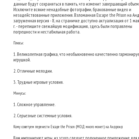
данные будут сохраняться в память, что изменит завершающий объем
Исключите всякие ненадобные фотографии, бракованные видео и
незадействованные приложения. Взломанная Escape the Prison на Ан
загруженная версия - 8, на страничке доступно актуализация от 1 ма
г. - перепишите свежайшую модификацию, здесь были поправлены
погрешности и нестабильная работа.
Плюсы:
1. Великолепная графика, что необыкновенно качественно гармонируе
игрушкой.
2. Отличные мелодии.
3. Трудные игровые условия.
Минусы:
1. Сложное управление.
2. Серьезные системные условия.
Кому советуем перенести Escape the Prison (МОД много монет) на Андроид
Вам импонируют игры, из этого следует полученное приложение для в