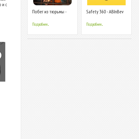
 и с
Побег из тюрьмы -
Safety 360 - ABInBev
Prison Escape
Подробнее...
Подробнее...