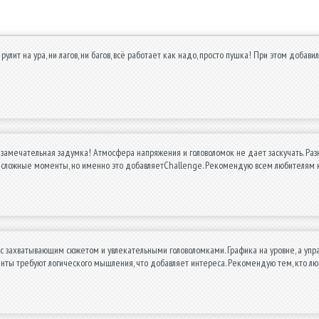
 рулит на ура, ни лагов, ни багов, всё работает как надо, просто пушка! При этом доб
 замечательная задумка! Атмосфера напряжения и головоломок не дает заскучать. Р
 сложные моменты, но именно это добавляетChallenge. Рекомендую всем любителям к
с захватывающим сюжетом и увлекательными головоломками. Графика на уровне, а упра
ты требуют логического мышления, что добавляет интереса. Рекомендую тем, кто лю