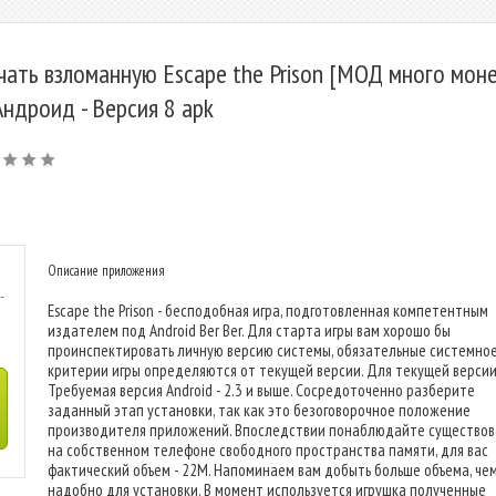
чать взломанную Escape the Prison [МОД много моне
Андроид - Версия 8 apk
Описание приложения
-
Escape the Prison - бесподобная игра, подготовленная компетентным
издателем под Android Ber Ber. Для старта игры вам хорошо бы
проинспектировать личную версию системы, обязательные системно
критерии игры определяются от текущей версии. Для текущей версии
Требуемая версия Android - 2.3 и выше. Сосредоточенно разберите
заданный этап установки, так как это безоговорочное положение
производителя приложений. Впоследствии понаблюдайте существо
на собственном телефоне свободного пространства памяти, для вас
фактический объем - 22M. Напоминаем вам добыть больше объема, че
надобно для установки. В момент используется игрушка полученные