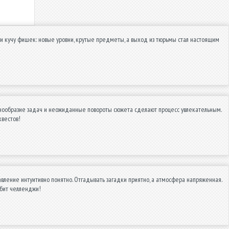
авили кучу фишек: новые уровни, крутые предметы, а выход из тюрьмы стал настоящим
азнообразие задач и неожиданные повороты сюжета сделают процесс увлекательным.
вестов!
вление интуитивно понятно. Отгадывать загадки приятно, а атмосфера напряженная.
бит челленджи!