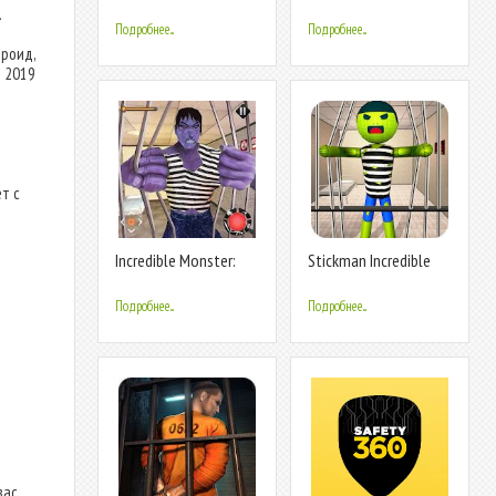
Minecraft PE
Jail Mad City Stories
.
Подробнее...
Подробнее...
дроид,
я 2019
т с
Incredible Monster:
Stickman Incredible
Superhero Prison
Monster : Hero Prison
Escape Games
Escape
Подробнее...
Подробнее...
ас.