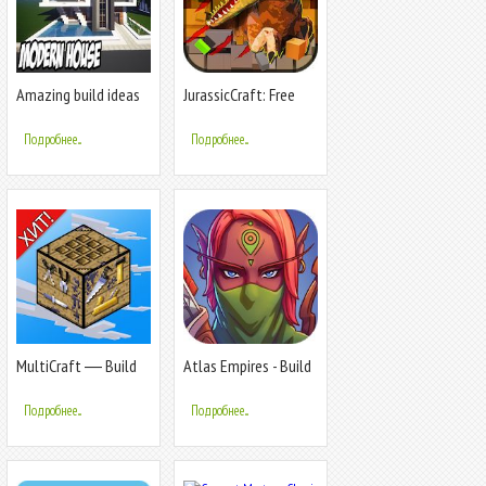
Amazing build ideas
JurassicCraft: Free
for Minecraft
Block Build &
Survival Craft
Подробнее...
Подробнее...
MultiCraft ― Build
Atlas Empires - Build
and Mine!
an AR Empire
Подробнее...
Подробнее...