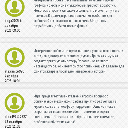
Интересный проект! Увлекательный геймплей и яркая
графика, но есть моменты, которые требуют доработки.
Некоторые уровни слишком сложные, что может отпугнуть
новичков. В целом, игра стоит внимания, особенно для
любителей головоломок и приключений. Надеюсь,
baga2005
6
декабря
разработчики добавят новые фишки!
2025 08:00
Интересное мобильное приключение с уникальным стилем и
загадками, которые заставляют думать. Графика и музыка
создают приятную атмосферу. Управление немного
нестандартное, но к нему быстро привыкаешь. Идеально для
фанатов жанра и любителей интересных историй.
alexanice920
7 ноября
2025 18:01
Игра предлагает увлекательный игровой процесс с
оригинальной механикой. Графика приятно радует глаз, а
музыка создает атмосферу погружения. Однако иногда
встречаются технические сбои, что немного портит
впечатление. В целом, стоит обратить на нее внимание,
alex499112727
22 октября
особенно любителям жанра!
2025 11:01