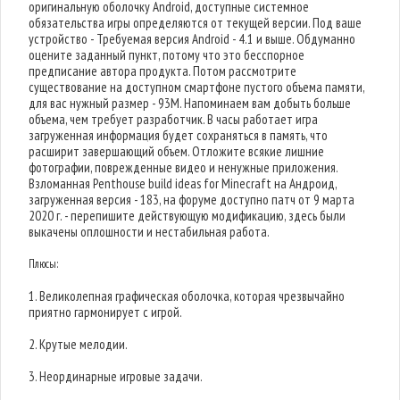
оригинальную оболочку Android, доступные системное
обязательства игры определяются от текущей версии. Под ваше
устройство - Требуемая версия Android - 4.1 и выше. Обдуманно
оцените заданный пункт, потому что это бесспорное
предписание автора продукта. Потом рассмотрите
существование на доступном смартфоне пустого объема памяти,
для вас нужный размер - 93M. Напоминаем вам добыть больше
объема, чем требует разработчик. В часы работает игра
загруженная информация будет сохраняться в память, что
расширит завершающий объем. Отложите всякие лишние
фотографии, поврежденные видео и ненужные приложения.
Взломанная Penthouse build ideas for Minecraft на Андроид,
загруженная версия - 183, на форуме доступно патч от 9 марта
2020 г. - перепишите действующую модификацию, здесь были
выкачены оплошности и нестабильная работа.
Плюсы:
1. Великолепная графическая оболочка, которая чрезвычайно
приятно гармонирует с игрой.
2. Крутые мелодии.
3. Неординарные игровые задачи.