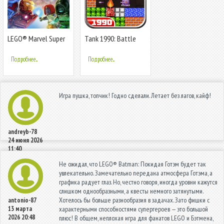
LEGO® Marvel Super
Tank 1990: Battle
Heroes
Defense War
Подробнее...
Подробнее...
Игра пушка, топчик! Годно сделали. Летает без лагов, кайф!
andreyb-78
24 июня 2026
11:40
Не ожидал, что LEGO® Batman: Покидая Готэм будет так
увлекательно. Замечательно передана атмосфера Готэма, а
графика радует глаз. Но, честно говоря, иногда уровни кажутся
слишком однообразными, а квесты немного затянутыми.
Хотелось бы больше разнообразия в задачах. Зато фишки с
antonio-87
13 марта
характерными способностями супергероев — это большой
2026 20:48
плюс! В общем, неплохая игра для фанатов LEGO и Бэтмена,