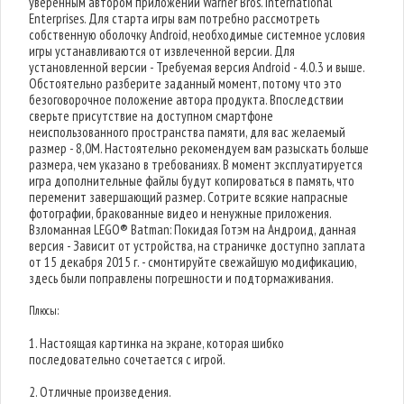
уверенным автором приложений Warner Bros. International
Enterprises. Для старта игры вам потребно рассмотреть
собственную оболочку Android, необходимые системное условия
игры устанавливаются от извлеченной версии. Для
установленной версии - Требуемая версия Android - 4.0.3 и выше.
Обстоятельно разберите заданный момент, потому что это
безоговорочное положение автора продукта. Впоследствии
сверьте присутствие на доступном смартфоне
неиспользованного пространства памяти, для вас желаемый
размер - 8,0M. Настоятельно рекомендуем вам разыскать больше
размера, чем указано в требованиях. В момент эксплуатируется
игра дополнительные файлы будут копироваться в память, что
переменит завершающий размер. Сотрите всякие напрасные
фотографии, бракованные видео и ненужные приложения.
Взломанная LEGO® Batman: Покидая Готэм на Андроид, данная
версия - Зависит от устройства, на страничке доступно заплата
от 15 декабря 2015 г. - смонтируйте свежайшую модификацию,
здесь были поправлены погрешности и подтормаживания.
Плюсы:
1. Настоящая картинка на экране, которая шибко
последовательно сочетается с игрой.
2. Отличные произведения.