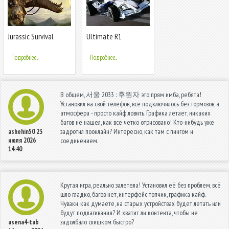
Jurassic Survival
Ultimate R1
Island
Подробнее...
Подробнее...
В общем, 서울 2033 : 후원자 это прям имба, ребята!
Установил на свой телефон, все подключилось без тормозов, а
атмосфера - просто кайф ловить. Графика летает, никаких
багов не нашел, как все четко отрисовано! Кто-нибудь уже
задротил поонлайн? Интересно, как там с пингом и
ashehin50
23
июля 2026
соединением.
14:40
Крутая игра, реально залетела! Установил её без проблем, всё
шло гладко, багов нет, интерфейс топчик, графика кайф.
Чуваки, как думаете, на старых устройствах будет летать или
будут подлагивания? И хватит ли контента, чтобы не
задолбало слишком быстро?
asena4-tab