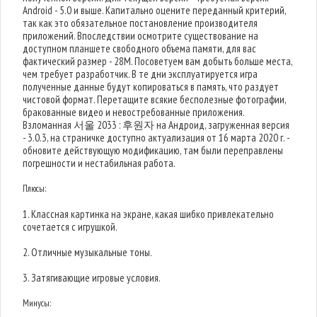
Android - 5.0 и выше. Капитально оцените переданный критерий,
так как это обязательное постановление производителя
приложений. Впоследствии осмотрите существование на
доступном планшете свободного объема памяти, для вас
фактический размер - 28M. Посоветуем вам добыть больше места,
чем требует разработчик. В те дни эксплуатируется игра
полученные данные будут копироваться в память, что раздует
чистовой формат. Перетащите всякие бесполезные фотографии,
бракованные видео и невостребованные приложения.
Взломанная 서울 2033 : 후원자 на Андроид, загруженная версия
- 3.0.3, на страничке доступно актуализация от 16 марта 2020 г. -
обновите действующую модификацию, там были переправлены
погрешности и нестабильная работа.
Плюсы:
1. Классная картинка на экране, какая шибко привлекательно
сочетается с игрушкой.
2. Отличные музыкальные тоны.
3. Затягивающие игровые условия.
Минусы: