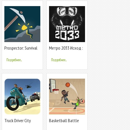
Prospector: Survival
Метро 2033 Исход :
Rush
Ядерная Война
Хcom 2 Ликвидатор
Подробнее...
Подробнее...
Truck Driver City
Basketball Battle
Crush
(Баскетбол)