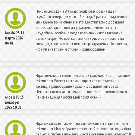
Понравилось, как в Wayward Souls реализована идея
случайной генерации уровней. Каждый раз ты попадаешь в
уникальное приключение, и это действительно добавляет
интереса. Однако иногда управление может казаться
неудобным, особенно когда враги начинают атаковать с
bar-86-23
14
марта 2026
разных сторон. Не всегда ясно, как лучше реагировать на
04:48
ситуации, и это вызывает немного раздражения. Но в целом,
игра увлекает своим стилем и разнообразием.
Игра впечатляет своей пиксельной графикой и затягивающим
геймплеем. Боевая система направляет на изучение и
тактику, а разнообразие локаций добавляет интереса.
Немного сложновато в начале, но постепенно втягиваешься.
Рекомендую для любителей приключений!
angels86
15
декабря
2025 10:01
Игра захватывает своим пиксельным стилем и динамичным
геймплеем. Многообразие персонажей и захватывающих битв
радует, а система прокачки и исследование мира увлекают. В