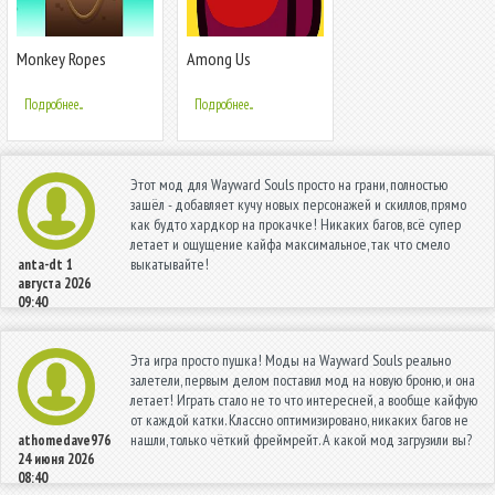
Monkey Ropes
Among Us
Подробнее...
Подробнее...
Этот мод для Wayward Souls просто на грани, полностью
зашёл - добавляет кучу новых персонажей и скиллов, прямо
как будто хардкор на прокачке! Никаких багов, всё супер
летает и ощущение кайфа максимальное, так что смело
выкатывайте!
anta-dt
1
августа 2026
09:40
Эта игра просто пушка! Моды на Wayward Souls реально
залетели, первым делом поставил мод на новую броню, и она
летает! Играть стало не то что интересней, а вообще кайфую
от каждой катки. Классно оптимизировано, никаких багов не
нашли, только чёткий фреймрейт. А какой мод загрузили вы?
athomedave976
24 июня 2026
08:40