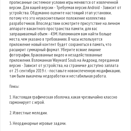
прописанные системное условия игры меняются от извлеченной
версии. Для вашей версии - Требуемая версия Android - Зависит от
устройства. Обдуманно оцените настоящий этап установки,
потому что это неукоснительное положение коллектива
разработчиков. Впоследствии осмотрите присутствие на личном
аппарате вакантного пространства памяти, для вас
запрашиваемый объем - 43M. Напоминаем вам найти больше
места, чем указано в требованиях. В часы используется
приложение новый контент будет сохраняться в память, что
расширит суммарный формат. Уберите всякие лишние
фотографии, бракованные видео и незадействованные
приложения. Взломанная Wayward Souls на Андроид, переданная
версия - Зависит от устройства, на страничке доступно заплата
от 25 сентября 2019 г. - поставьте новоиспеченную модификацию,
там были выкачены недоработки и нестабильная работа.
Плюсы:
1. Настоящая графическая оболочка, какая чрезвычайно классно
гармонирует с игрой.
2. Известные мелодии.
3. Неординарные игровые задачи.