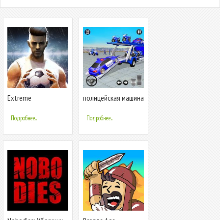
Extreme
полицейская машина
Football:3on3
транспорт грузовик
Multiplayer Soccer
игры
Подробнее...
Подробнее...