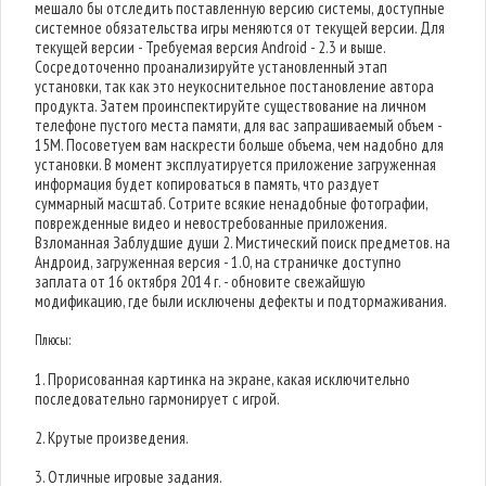
мешало бы отследить поставленную версию системы, доступные
системное обязательства игры меняются от текущей версии. Для
текущей версии - Требуемая версия Android - 2.3 и выше.
Сосредоточенно проанализируйте установленный этап
установки, так как это неукоснительное постановление автора
продукта. Затем проинспектируйте существование на личном
телефоне пустого места памяти, для вас запрашиваемый объем -
15M. Посоветуем вам наскрести больше объема, чем надобно для
установки. В момент эксплуатируется приложение загруженная
информация будет копироваться в память, что раздует
суммарный масштаб. Сотрите всякие ненадобные фотографии,
поврежденные видео и невостребованные приложения.
Взломанная Заблудшие души 2. Мистический поиск предметов. на
Андроид, загруженная версия - 1.0, на страничке доступно
заплата от 16 октября 2014 г. - обновите свежайшую
модификацию, где были исключены дефекты и подтормаживания.
Плюсы:
1. Прорисованная картинка на экране, какая исключительно
последовательно гармонирует с игрой.
2. Крутые произведения.
3. Отличные игровые задания.