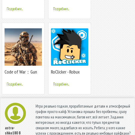
Фоторедактор для
лица, тела, селфи
Подробнее...
Подробнее...
фото
Code of War：Gun
RoClicker - Robux
Shooting Games
Подробнее...
Подробнее...
Игра реально годная, проработанные детали и атмосферный
графон просто кайф. Установка прошла без проблемы, сразу
полетела на максималках, багов нет, всё летает. Задания
интересные, но иногда кажется, что тупых предметов
слишком много, задолбался их искать. Ребята, у кого какие
astra-
shko180
8
успехи с прохождением, есть ли реально имбовые лайфхаки?