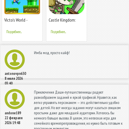
Victo’s World -
Castle Kingdom:
Джунгли
Crush in Strategy
приключения - супер
Game Free
Подробнее...
Подробнее...
мир
Имба мод, просто кайф!
antonovpn630
8 июля 2026
03:40
Приключения Даши-путешественницы радуют
разнообразием заданий и яркой графикой. Нравится, как
легко управлять персонажем — это действительно удобно
для детей. Но вот иногда задания могут казаться слишком
простыми даже для младшей аудитории. Хотелось бы
andone189
22 февраля
немного больше вызова. В целом, это неплохая игра для
2026 19:48
семейного времяпрепровождения, но нужно быть готовым к
простечным моментам.