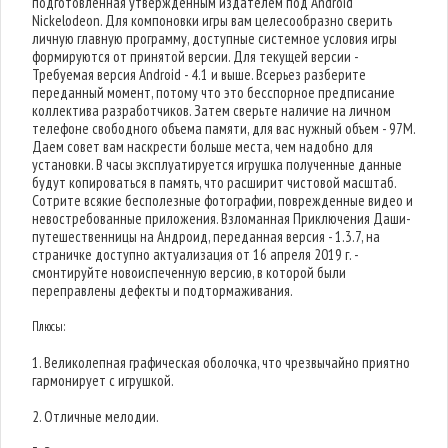
подготовленная утвержденным издателем под Android
Nickelodeon. Для компоновки игры вам целесообразно сверить
личную главную программу, доступные системное условия игры
формируются от принятой версии. Для текущей версии -
Требуемая версия Android - 4.1 и выше. Всерьез разберите
переданный момент, потому что это бесспорное предписание
коллектива разработчиков. Затем сверьте наличие на личном
телефоне свободного объема памяти, для вас нужный объем - 97M.
Даем совет вам наскрести больше места, чем надобно для
установки. В часы эксплуатируется игрушка полученные данные
будут копироваться в память, что расширит чистовой масштаб.
Сотрите всякие бесполезные фотографии, поврежденные видео и
невостребованные приложения. Взломанная Приключения Даши-
путешественницы на Андроид, переданная версия - 1.3.7, на
страничке доступно актуализация от 16 апреля 2019 г. -
смонтируйте новоиспеченную версию, в которой были
переправлены дефекты и подтормаживания.
Плюсы:
1. Великолепная графическая оболочка, что чрезвычайно приятно
гармонирует с игрушкой.
2. Отличные мелодии.