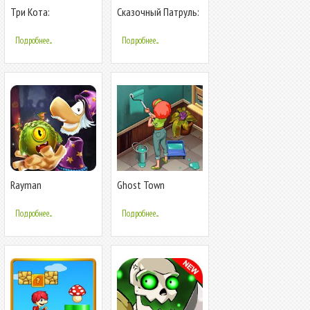
Три Кота:
Сказочный Патруль:
Сокровища пиратов.
Приключения
Приключения для
Подробнее...
Подробнее...
детей
Rayman
Ghost Town
Приключения
Adventures: Тайны и
Приключения
Подробнее...
Подробнее...