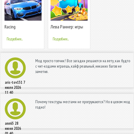
Racing
Лева Раннер: игры
Horizon:Идеальная
для малышей
гонка
Подробнее...
Подробнее...
Мод просто топчик! Все загадки решаются на лету, как будто
с чит-кодами играешь, кайф реальный, никаких багов не
заметил.
aris-tov151
7
июля 2026
11:40
Почему текстуры местами не прогружаются? Но в целом мод
годно!
ann65
28
июня 2026
01:40