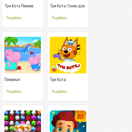
Три Кота Пикник:
Три Кота: Гонки для
Игры для Детей 3
детей. Монстр трак
лет от СТС
Подробнее...
Подробнее...
Пляжные
Три Кота:
приключения для
Приключения.
детей
Детские игры
Подробнее...
Подробнее...