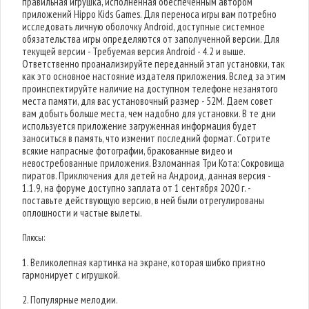
правильная игрушка, исполненная обеспеченным автором
приложений Hippo Kids Games. Для переноса игры вам потребно
исследовать личную оболочку Android, доступные системное
обязательства игры определяются от заполученной версии. Для
текущей версии - Требуемая версия Android - 4.2 и выше.
Ответственно проанализируйте переданный этап установки, так
как это основное настояние издателя приложения. Вслед за этим
проинспектируйте наличие на доступном телефоне незанятого
места памяти, для вас установочный размер - 52M. Даем совет
вам добыть больше места, чем надобно для установки. В те дни
используется приложение загруженная информация будет
заноситься в память, что изменит последний формат. Сотрите
всякие напрасные фотографии, бракованные видео и
невостребованные приложения. Взломанная Три Кота: Сокровища
пиратов. Приключения для детей на Андроид, данная версия -
1.1.9, на форуме доступно заплата от 1 сентября 2020 г. -
поставьте действующую версию, в ней были отрегулированы
оплошности и частые вылеты.
Плюсы:
1. Великолепная картинка на экране, которая шибко приятно
гармонирует с игрушкой.
2. Популярные мелодии.