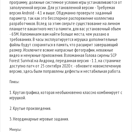
программу, должные системное условия игры устанавливаются от
заполученной версии. Для установленной версии - Требуемая
версия Android - 4.1 и выше. Обдуманно проверьте заданный
параметр, так как это бесспорное распоряжение коллектива
разработчиков. Вслед за этим сверьте существование на личном
планшете вакантного места памяти, для вас установочный объем
- 65M. Напоминаем вам найти больше места, чем указано в
требованиях. В часы эксплуатируется игрушка дополнительные
файлы будут сохраняться в память, что расширит завершающий
размер. Исключите всякие напрасные фотографии, неважные
видео и ненужные приложения. Взломанная Голова сирены SCP
Forest Survival на Андроид, переданная версия - 1.1, на страничке
доступно патч от 25 сентября 2020 г. - обновите новоиспеченную
версию, здесь были поправлены дефекты и нестабильная работа.
Плюсы:
1. Крутая графика, которая необыкновенно классно комбинирует с
игрушкой.
2. Крутые произведения.
3. Неординарные игровые задания.
Минусы: