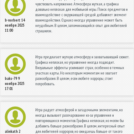
чувствовать напряжение. Атмосфера жуткая, а графика
довольно неплохая для мобильной игры. Поиск предметов и
взаимодействие с окружающей средой добавляет элемент
взаимодействия. Однако иногда управление может быть
b-norbert
14
ноября 2025
неудобным. В целом, запоминающийся опыт для любителей
11:00
страшилок.
Игра предлагает жуткую атмосферу и захватывающий сюжет.
Графика неплохая, но управление иногда подводит.
Визуальные эффекты усиливают страх, особенно в темных
участках карты. Но некоторым моментам не хватает
разнообразия. В целом, если любите хорроры, стоит
baks-79
9
ноября 2025
попробовать.
17:01
Игра радует атмосферой и загадочными элементами, но
иногда вызывает разочарование из-за управления и
повторяющихся моментов. Графика неплохая, но могли бы
добавить больше разнообразия. В целом, интересный опыт
для любителей хорроров, но ожидаешь больше от такого
alinkath
2