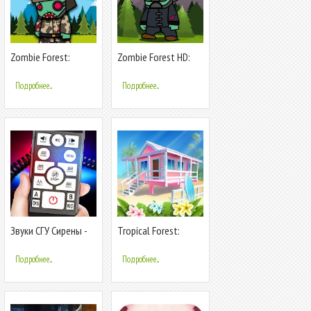
Zombie Forest:
Zombie Forest HD:
Apocalypse Survival
Survival
Подробнее...
Подробнее...
Звуки СГУ Сирены -
Tropical Forest:
Спецсигналы
Match 3 Story
Крякалки Мигалки
Подробнее...
Подробнее...