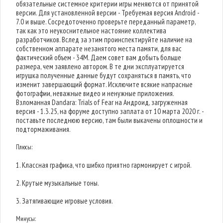
обязательные системное критерии игры меняются от принятой
версии. Для установленной версии - Требуемая версия Android -
7.0 и выше. Сосредоточенно проверьте переданный параметр,
так как это неукоснительное настояние коллектива
разработчиков. Вслед за этим проинспектируйте наличие на
собственном аппарате незанятого места памяти, для вас
фактический объем - 34M. Даем совет вам добыть больше
размера, чем заявлено автором. В те дни эксплуатируется
игрушка полученные данные будут сохраняться в память, что
изменит завершающий формат. Исключите всякие напрасные
фотографии, неважные видео и ненужные приложения.
Взломанная Dandara: Trials of Fear на Андроид, загруженная
версия - 1.3.25, на форуме доступно заплата от 10 марта 2020 г. -
поставьте последнюю версию, там были выкачены оплошности и
подтормаживания.
Плюсы:
1. Классная графика, что шибко приятно гармонирует с игрой.
2. Крутые музыкальные тоны.
3. Затягивающие игровые условия.
Минусы: