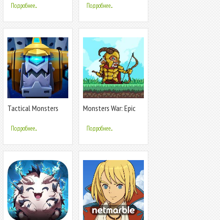
Подробнее...
Подробнее...
Tactical Monsters
Monsters War: Epic
(Тактические
TD Strategy Offline
Монстры)
Games
Подробнее...
Подробнее...