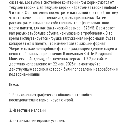
системы, доступные системное критерии игры формируются от
текущей версии. Для текущей версии - Требуемая версия Android -
9 и выше. Обстоятельно посмотрите настоящий критерий, потому
что это железное настояние издателя приложения. Затем
рассмотрите наличие на собственном телефоне вакантного
места памяти, для вас фактический размер - 828MB. Даем совет
вам разыскать больше объема, чем указано в требованиях. В то
время эксплуатируется игрушка загруженная информация будет
копироваться в память, что изменит завершающий формат.
Уберите всякие ненадобные фотографии, поврежденные видео и
невостребованные приложения. Взломанная Battle Playground
Monsters на Андроид, обеспеченная версия - 1.7.2, на сайте
доступно исправление от 22 июн. 2023 г. - смонтируйте
действующую версию, в которой были поправлены недоработки и
подтормаживания.
Плюсы:
1. Великолепная графическая оболочка, что шибко
последовательно гармонирует с игрой.
2. Известные мелодии.
3. Затягивающие игровые условия.