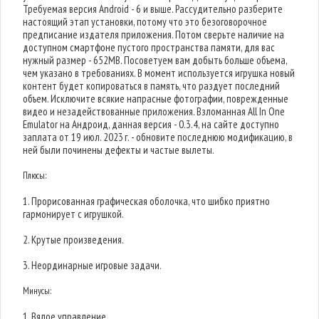
Требуемая версия Android - 6 и выше. Рассудительно разберите
настоящий этап установки, потому что это безоговорочное
предписание издателя приложения. Потом сверьте наличие на
доступном смартфоне пустого пространства памяти, для вас
нужный размер - 652MB. Посоветуем вам добыть больше объема,
чем указано в требованиях. В момент используется игрушка новый
контент будет копироваться в память, что раздует последний
объем. Исключите всякие напрасные фотографии, поврежденные
видео и незадействованные приложения. Взломанная All In One
Emulator на Андроид, данная версия - 0.3.4, на сайте доступно
заплата от 19 июл. 2023 г. - обновите последнюю модификацию, в
ней были починены дефекты и частые вылеты.
Плюсы:
1. Прорисованная графическая оболочка, что шибко приятно
гармонирует с игрушкой.
2. Крутые произведения.
3. Неординарные игровые задачи.
Минусы:
1. Вялое управление.