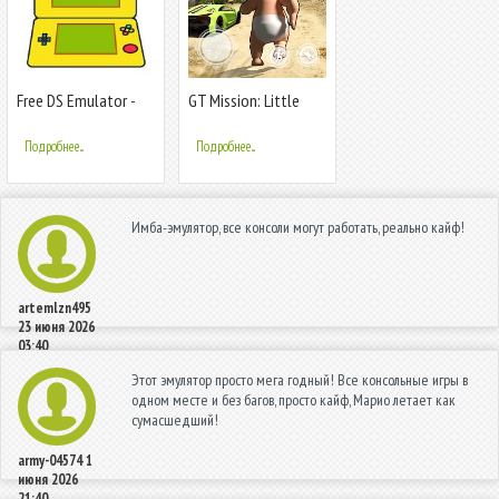
Free DS Emulator -
GT Mission: Little
For Android
Finding Dad
Подробнее...
Подробнее...
Имба-эмулятор, все консоли могут работать, реально кайф!
artemlzn495
23 июня 2026
03:40
Этот эмулятор просто мега годный! Все консольные игры в
одном месте и без багов, просто кайф, Марио летает как
сумасшедший!
army-04574
1
июня 2026
21:40