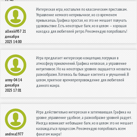
Интересная игра, ностальгия по классическим приставкам.
Управление немного непривычное, но со временем
привыкаешь. Графика простая, но это не мешает получать
удовольствие. Есть некоторые баги, но в целом — хорошая
находка для любителей ретро. Рекомендую попробовать!
allexiii957
21
декабря
2025 14:00
Игра предлагает интересную концепцию, погружая в
атмосферу приключений. Графика неплохая, а управление
интуитивное. Но на некоторых уровнях ощущается нехватка
разнообразия. Хотелось бы больше контента и улучшений. В
целом, приятное времяпрепровождение для любителей
army-04
14
декабря
данного жанра.
2025 17:01
Игра действительно интересная и затягивающая. Графика на
уровне, управление удобное, а разнообразие уровней радует.
Иногда возникают небольшие баги, но в целом это не мешает
наслаждаться процессом. Рекомендую попробовать всем
фанатам жанра!
andrea1977