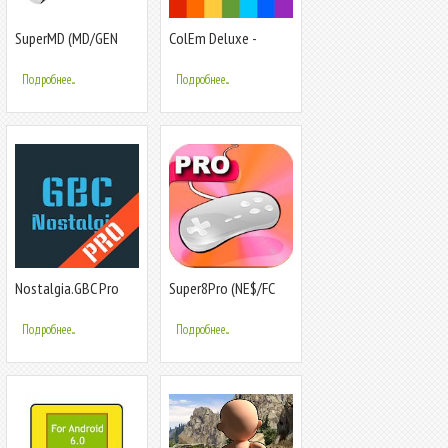
SuperMD (MD/GEN
ColEm Deluxe -
Emulator)
Complete
ColecoVision
Подробнее...
Подробнее...
Emulator
Nostalgia.GBC Pro
Super8Pro (NE$/FC
(GBC Emulator)
Emulator)
Подробнее...
Подробнее...