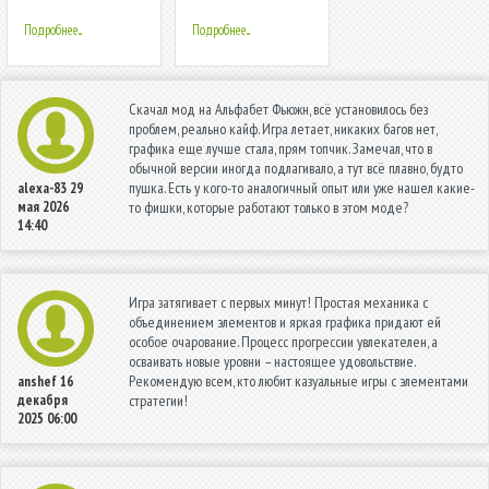
Подробнее...
Подробнее...
Скачал мод на Альфабет Фьюжн, всё установилось без
проблем, реально кайф. Игра летает, никаких багов нет,
графика еще лучше стала, прям топчик. Замечал, что в
обычной версии иногда подлагивало, а тут всё плавно, будто
пушка. Есть у кого-то аналогичный опыт или уже нашел какие-
alexa-83
29
мая 2026
то фишки, которые работают только в этом моде?
14:40
Игра затягивает с первых минут! Простая механика с
объединением элементов и яркая графика придают ей
особое очарование. Процесс прогрессии увлекателен, а
осваивать новые уровни – настоящее удовольствие.
Рекомендую всем, кто любит казуальные игры с элементами
anshef
16
декабря
стратегии!
2025 06:00