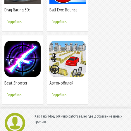
Drag Racing 3D:
Ball Evo: Bounce
Streets 2
Heroes
Подробнее...
Подробнее...
Beat Shooter
Автомобилей
Парковка :
Вождения
Подробнее...
Подробнее...
Симулятор 2020
Как так? Мод отлично работает, но где добавление новых
треков?