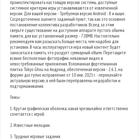
проинспектировать настоящую версию системы, доступные
системное критерии игры устанавливаются от извлеченной
версии. Для вашей версии - Требуемая версия Android - 8 и выше.
Сосредоточенно оцените заданный пункт, так как это основное
постановление коллектива разработчиков. Вслед за этим
сверьте существование на доступном аппарате пустого объема
памяти, для вас установочный размер - 728MB. Настоятельно
рекомендуем вам разыскать больше места, чем надобно для
установки. В часы эксплуатируется игра новый контент будет
заноситься в память, что раздует суммарный объем. Перетащите
всякие бесполезные фотографии, неважные видео и
невостребованные приложения. Взломанная фортепианная
плитка Tokyo Ghou на Андроид, обеспеченная версия - 2.6.1, на
форуме доступно исправление от 10 янв. 2023 г. - перекачайте
актуальную версию, в ней были переправлены недоработки и
подтормаживания.
Плюсы:
1. Крутая графическая оболочка, какая чрезвычайно ответственно
сочетается с игрой.
2. Известные мелодии.
3. Трудные игровые задания.