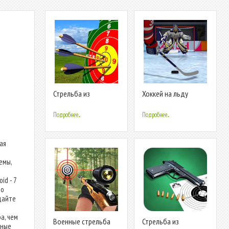
Стрельба из
Хоккей на льду
арбалета в тире.
стрельба
Стрельба на
Подробнее...
Подробнее...
меткость.
ая
емы,
id - 7
то
дайте
а, чем
Военные стрельба
Стрельба из
нные