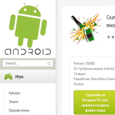
Ска
мно
Рейтинг: 530000
OS: Требуемая версия Android 
7 и выше
Игры
Разработчик: Vasundhara Game
Studios
Аркады
Стрельба из
бутылок VS Gun:
Экшен
прямая загрузка
Приключения
файла мода