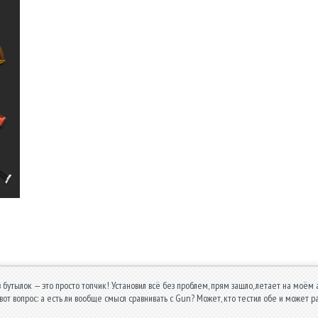
из бутылок — это просто топчик! Установил всё без проблем, прям зашло, летает на моём
вот вопрос: а есть ли вообще смысл сравнивать с Gun? Может, кто тестил обе и может р