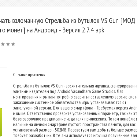
чать взломанную Стрельба из бутылок VS Gun [МОД
го монет] на Андроид - Версия 2.7.4 apk
Описание приложения
-
Стрельба из бутылок VS Gun - восхитительная игрушка, сгенерированн
элитным издателем под Android Vasundhara Game Studios. Для
монтирования игры вам потребно сверить поставленную версию сист
заказанные системное обязательства игры устанавливаются от
заполученной версии. Для вашего смартфона - Требуемая версия Andro
и выше. Ответственно проверьте установленный параметр, так как э
безоговорочное предписание издателя приложения. Потом понаблю
наличие на личном смартфоне пустого пространства памяти, для вас
установочный размер - 502MB. Посоветуем вам добыть больше размер
требует разработчик. В те дни используется игрушка полученные да