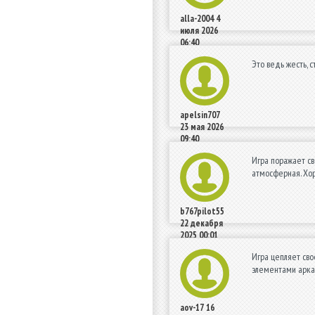
alla-2004
4
июля 2026
06:40
Это ведь жесть, с
apelsin707
23 мая 2026
09:40
Игра поражает св
атмосферная. Хо
b767pilot55
22 декабря
2025 00:01
Игра цепляет сво
элементами аркад
aov-17
16