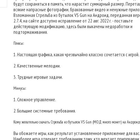
будут сохраняться в память, что нарастит суммарный размер. Перет
всякие напрасные фотографии, бракованные видео и ненужные прило
Взломанная Стрельба из бутылок VS Gun на Андроид, переданная верс
2.7.4, на сайте доступно исправление от 22 авг. 2022 г. - поставьте
действующую модификацию, здесь были выкачены недоработки и
подтормаживания.
Плюсы:
1. Настоящая графика, какая чрезвычайно классно сочетается с игрой.
2. Качественные мелодии.
3. Трудные игровые задачи.
Минусы:
1. Сложное управление.
2. Большие системные требования.
Кому желательно скачать Стрельба из бутылок VS Gun (МОД много монет) на Андроид
Вы обожаете игры, как результат установленное приложение для вас.
Наиболее игра отвечает требованиям тому, кто мечтает припеваючи 