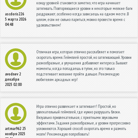
концу уровней становится заметно, что игра начинает
затягивать. Повторяющиеся уровни и некоторые мелкие баги
раздражают, особенно когда зависаешь на одном месте. В
ascdoris226
5 марта 2026
целом, если не сильно париться, можно провести время с
04:48
удовольствием!
Отличная игра, которая отлично расслабляет и помогает
скоротать время. Геймплей простой, но затягивающий. Уровни
разнообразные, а улучшения добавляют интереса. Бывают
моменты, когда попадаешь в тупик, но это только
подстегивает желание пройти дальше. Рекомендую
avodnev
2
декабря
любителям аркадных игр!
2025 02:00
Игра отлично развлекает и затягивает! Простой, но
увлекательный геймплей, где нужно разрушать блоки.
Визуально привлекательная, с приятными звуковыми
эффектами. Задания разнообразные, а уровни прогрессивно
усложняются. Хороший способ скоротать время и размять
artmar962
25
ноября 2025
мозги! Рекомендую попробовать!