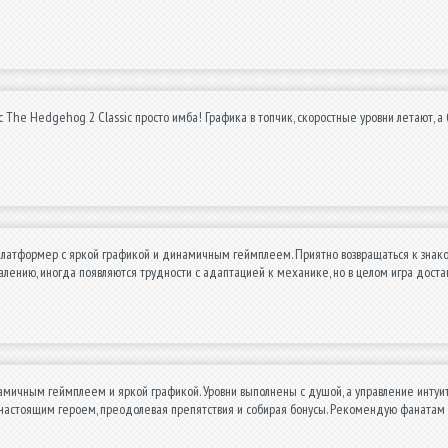
c The Hedgehog 2 Classic просто имба! Графика в топчик, скоростные уровни летают, а 
латформер с яркой графикой и динамичным геймплеем. Приятно возвращаться к знаком
жалению, иногда появляются трудности с адаптацией к механике, но в целом игра доста
мичным геймплеем и яркой графикой. Уровни выполнены с душой, а управление интуит
я настоящим героем, преодолевая препятствия и собирая бонусы. Рекомендую фанатам