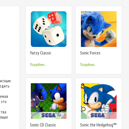
Yatzy Classic
Sonic Forces
Подробнее...
Подробнее...
элитным
ледить
уемая
 это
ства
ольше
Sonic CD Classic
Sonic the Hedgehog™