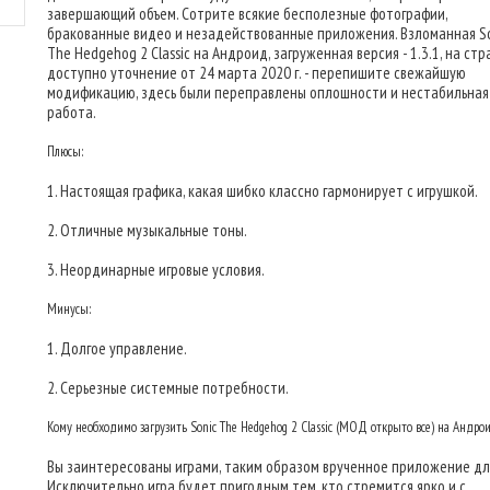
завершающий объем. Сотрите всякие бесполезные фотографии,
бракованные видео и незадействованные приложения. Взломанная S
The Hedgehog 2 Classic на Андроид, загруженная версия - 1.3.1, на ст
доступно уточнение от 24 марта 2020 г. - перепишите свежайшую
модификацию, здесь были переправлены оплошности и нестабильная
работа.
Плюсы:
1. Настоящая графика, какая шибко классно гармонирует с игрушкой.
2. Отличные музыкальные тоны.
3. Неординарные игровые условия.
Минусы:
1. Долгое управление.
2. Серьезные системные потребности.
Кому необходимо загрузить Sonic The Hedgehog 2 Classic (МОД открыто все) на Андро
Вы заинтересованы играми, таким образом врученное приложение для
Исключительно игра будет пригодным тем, кто стремится ярко и с