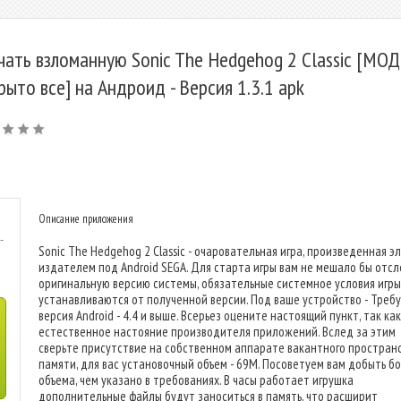
чать взломанную Sonic The Hedgehog 2 Classic [МОД
рыто все] на Андроид - Версия 1.3.1 apk
Описание приложения
-
Sonic The Hedgehog 2 Classic - очаровательная игра, произведенная 
издателем под Android SEGA. Для старта игры вам не мешало бы отс
оригинальную версию системы, обязательные системное условия игры
устанавливаются от полученной версии. Под ваше устройство - Треб
версия Android - 4.4 и выше. Всерьез оцените настоящий пункт, так как
естественное настояние производителя приложений. Вслед за этим
сверьте присутствие на собственном аппарате вакантного простран
памяти, для вас установочный объем - 69M. Посоветуем вам добыть б
объема, чем указано в требованиях. В часы работает игрушка
дополнительные файлы будут заноситься в память, что расширит