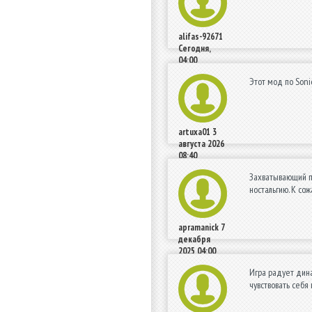
alifas-92671
Сегодня,
04:00
Этот мод по Soni
artuxa01
3
августа 2026
08:40
Захватывающий п
ностальгию. К со
apramanick
7
декабря
2025 04:00
Игра радует дина
чувствовать себ