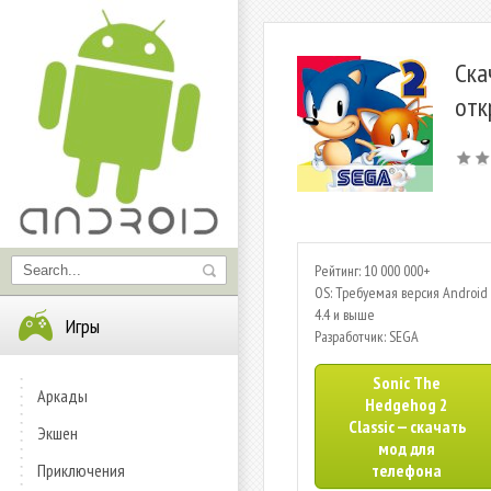
Ска
отк
Рейтинг: 10 000 000+
OS: Требуемая версия Android 
4.4 и выше
Игры
Разработчик: SEGA
Sonic The
Аркады
Hedgehog 2
Classic — скачать
Экшен
мод для
Приключения
телефона